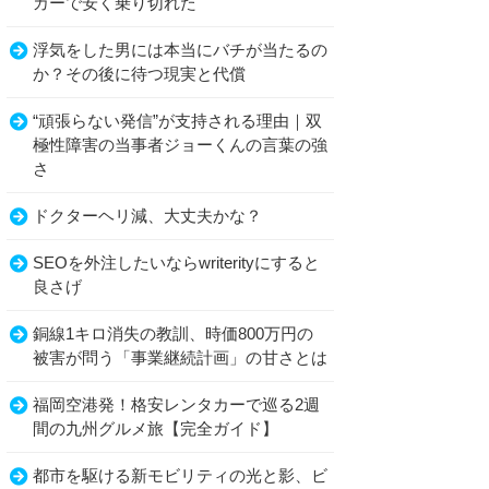
カーで安く乗り切れた
浮気をした男には本当にバチが当たるの
か？その後に待つ現実と代償
“頑張らない発信”が支持される理由｜双
極性障害の当事者ジョーくんの言葉の強
さ
ドクターヘリ減、大丈夫かな？
SEOを外注したいならwriterityにすると
良さげ
銅線1キロ消失の教訓、時価800万円の
被害が問う「事業継続計画」の甘さとは
福岡空港発！格安レンタカーで巡る2週
間の九州グルメ旅【完全ガイド】
都市を駆ける新モビリティの光と影、ビ