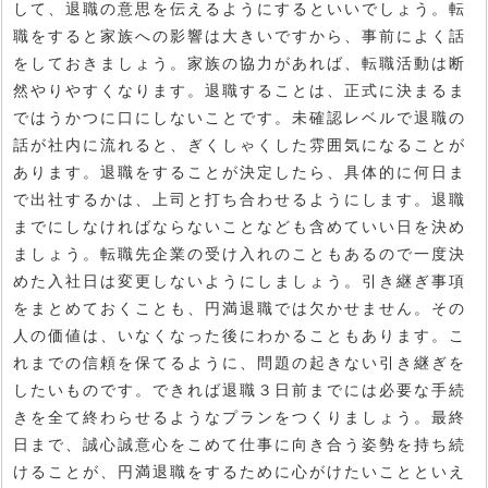
して、退職の意思を伝えるようにするといいでしょう。転
職をすると家族への影響は大きいですから、事前によく話
をしておきましょう。家族の協力があれば、転職活動は断
然やりやすくなります。退職することは、正式に決まるま
ではうかつに口にしないことです。未確認レベルで退職の
話が社内に流れると、ぎくしゃくした雰囲気になることが
あります。退職をすることが決定したら、具体的に何日ま
で出社するかは、上司と打ち合わせるようにします。退職
までにしなければならないことなども含めていい日を決め
ましょう。転職先企業の受け入れのこともあるので一度決
めた入社日は変更しないようにしましょう。引き継ぎ事項
をまとめておくことも、円満退職では欠かせません。その
人の価値は、いなくなった後にわかることもあります。こ
れまでの信頼を保てるように、問題の起きない引き継ぎを
したいものです。できれば退職３日前までには必要な手続
きを全て終わらせるようなプランをつくりましょう。最終
日まで、誠心誠意心をこめて仕事に向き合う姿勢を持ち続
けることが、円満退職をするために心がけたいことといえ