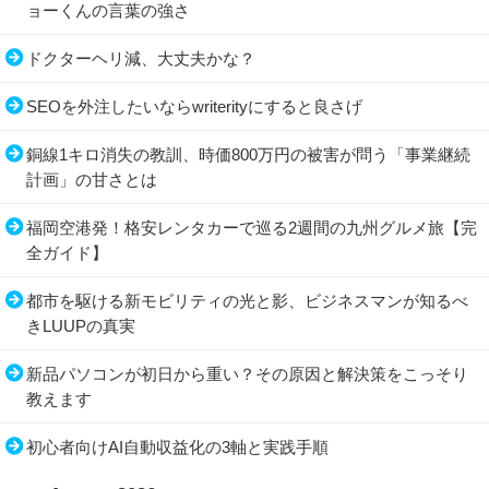
ョーくんの言葉の強さ
ドクターヘリ減、大丈夫かな？
SEOを外注したいならwriterityにすると良さげ
銅線1キロ消失の教訓、時価800万円の被害が問う「事業継続
計画」の甘さとは
福岡空港発！格安レンタカーで巡る2週間の九州グルメ旅【完
全ガイド】
都市を駆ける新モビリティの光と影、ビジネスマンが知るべ
きLUUPの真実
新品パソコンが初日から重い？その原因と解決策をこっそり
教えます
初心者向けAI自動収益化の3軸と実践手順