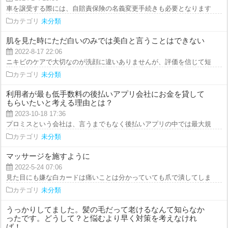
車を譲受する際には、自賠責保険の名義変更手続きも必要となります。 自賠
カテゴリ
未分類
肌を見た時にただ白いのみでは美白と言うことはできない
2022-8-17 22:06
ニキビのケアで大切なのが洗顔に違いありませんが、評価を信じて短絡的に買
カテゴリ
未分類
利用者が最も低手数料の後払いアプリ会社にお金を貸して
もらいたいと考える理由とは？
2023-10-18 17:36
プロミスという会社は、言うまでもなく後払いアプリの中では最大規模の企業
カテゴリ
未分類
マッサージを施すように
2022-5-24 07:06
見た目にも嫌な白カードは痛いことは分かっていても爪で潰してしまいたくな
カテゴリ
未分類
うっかりしてました。髪の毛だって老けるなんて知らなか
ったです。どうして？と悩むより早く対策を考えなけれ
ば！