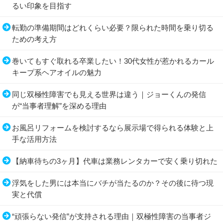
るい印象を目指す
転勤の準備期間はどれくらい必要？限られた時間を乗り切る
ための考え方
巻いてもすぐ取れる卒業したい！30代女性が惹かれるカール
キープ系ヘアオイルの魅力
同じ双極性障害でも見える世界は違う｜ジョーくんの発信
が“当事者理解”を深める理由
お風呂リフォームを検討するなら展示場で得られる体験と上
手な活用方法
【納車待ちの3ヶ月】代車は業務レンタカーで安く乗り切れた
浮気をした男には本当にバチが当たるのか？その後に待つ現
実と代償
“頑張らない発信”が支持される理由｜双極性障害の当事者ジ