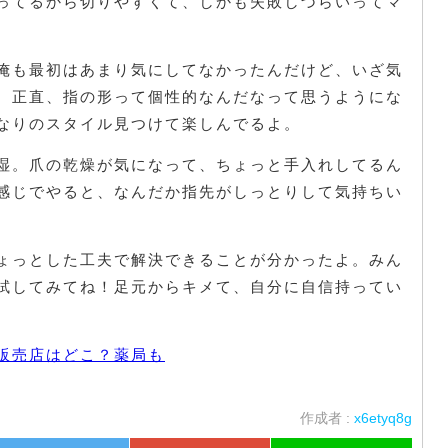
ってるから切りやすくて、しかも失敗しづらいってマ
俺も最初はあまり気にしてなかったんだけど、いざ気
。正直、指の形って個性的なんだなって思うようにな
なりのスタイル見つけて楽しんでるよ。
湿。爪の乾燥が気になって、ちょっと手入れしてるん
感じでやると、なんだか指先がしっとりして気持ちい
ょっとした工夫で解決できることが分かったよ。みん
試してみてね！足元からキメて、自分に自信持ってい
販売店はどこ？薬局も
作成者 :
x6etyq8g