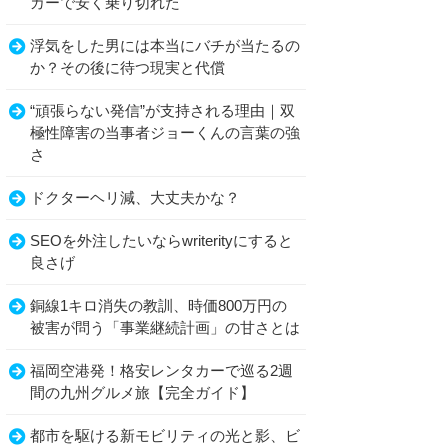
カーで安く乗り切れた
浮気をした男には本当にバチが当たるの
か？その後に待つ現実と代償
“頑張らない発信”が支持される理由｜双
極性障害の当事者ジョーくんの言葉の強
さ
ドクターヘリ減、大丈夫かな？
SEOを外注したいならwriterityにすると
良さげ
銅線1キロ消失の教訓、時価800万円の
被害が問う「事業継続計画」の甘さとは
福岡空港発！格安レンタカーで巡る2週
間の九州グルメ旅【完全ガイド】
都市を駆ける新モビリティの光と影、ビ