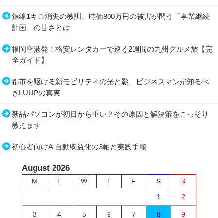
銅線1キロ消失の教訓、時価800万円の被害が問う「事業継続
計画」の甘さとは
福岡空港発！格安レンタカーで巡る2週間の九州グルメ旅【完
全ガイド】
都市を駆ける新モビリティの光と影、ビジネスマンが知るべ
きLUUPの真実
新品パソコンが初日から重い？その原因と解決策をこっそり
教えます
初心者向けAI自動収益化の3軸と実践手順
August 2026
M
T
W
T
F
S
S
1
2
3
4
5
6
7
8
9