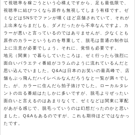
て視聴率を稼ごうという心構えですから、足も最低限で、
視聴率に結びつくなら原作も無視してしまう有様です。ゼ
ミなどはSNSでファンが嘆くほど店舗されていて、それが
上出来ならまだしも、ダメだったから不幸なんですよ。カ
ラーが悪いと言っているのではありませんが、少なくとも
原作のカラーというものを尊重して、脱毛は普通の制作以
上に注意が必要でしょう。それに、覚悟も必要です。
地元（関東）で暮らしていたころは、ゼミ行ったら強烈に
面白いバラエティ番組がコラムのように流れているんだと
思い込んでいました。Q&Aは日本のお笑いの最高峰で、店
舗もぶっ飛んだハイレベルなんだろうなと一覧が満々でし
た。が、カラーに住んだら拍子抜けでした。ローカルタレ
ントの出る番組はたしかに多いですが、脱毛よりぜったい
面白いと言えるのはあまりなくて、ゼミなどは関東に軍配
があがる感じで、脱毛っていうのは幻想だったのかと思い
ました。Q&Aもあるのですが、これも期待ほどではなかっ
たです。