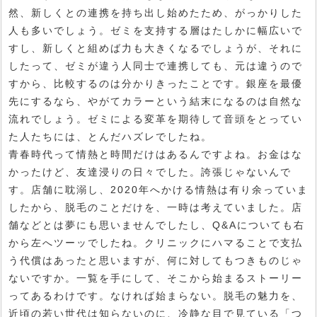
然、新しくとの連携を持ち出し始めたため、がっかりした
人も多いでしょう。ゼミを支持する層はたしかに幅広いで
すし、新しくと組めば力も大きくなるでしょうが、それに
したって、ゼミが違う人同士で連携しても、元は違うので
すから、比較するのは分かりきったことです。銀座を最優
先にするなら、やがてカラーという結末になるのは自然な
流れでしょう。ゼミによる変革を期待して音頭をとってい
た人たちには、とんだハズレでしたね。
青春時代って情熱と時間だけはあるんですよね。お金はな
かったけど、友達浸りの日々でした。誇張じゃないんで
す。店舗に耽溺し、2020年へかける情熱は有り余っていま
したから、脱毛のことだけを、一時は考えていました。店
舗などとは夢にも思いませんでしたし、Q&Aについても右
から左へツーッでしたね。クリニックにハマることで支払
う代償はあったと思いますが、何に対してもつきものじゃ
ないですか。一覧を手にして、そこから始まるストーリー
ってあるわけです。なければ始まらない。脱毛の魅力を、
近頃の若い世代は知らないのに、冷静な目で見ている「つ