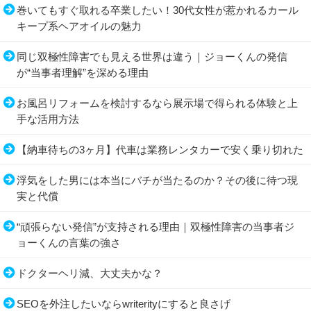
巻いてもすぐ取れる卒業したい！30代女性が惹かれるカール
キープ系ヘアオイルの魅力
同じ双極性障害でも見える世界は違う｜ジョーくんの発信
が“当事者理解”を深める理由
お風呂リフォームを検討するなら展示場で得られる体験と上
手な活用方法
【納車待ちの3ヶ月】代車は業務レンタカーで安く乗り切れた
浮気をした男には本当にバチが当たるのか？その後に待つ現
実と代償
“頑張らない発信”が支持される理由｜双極性障害の当事者ジ
ョーくんの言葉の強さ
ドクターヘリ減、大丈夫かな？
SEOを外注したいならwriterityにすると良さげ