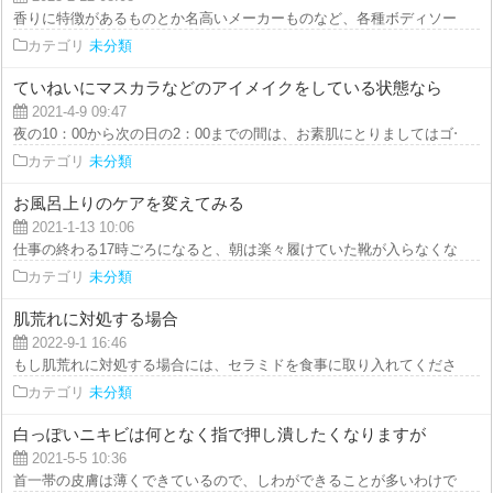
香りに特徴があるものとか名高いメーカーものなど、各種ボディソープが製造
カテゴリ
未分類
ていねいにマスカラなどのアイメイクをしている状態なら
2021-4-9 09:47
夜の10：00から次の日の2：00までの間は、お素肌にとりましてはゴールデン
カテゴリ
未分類
お風呂上りのケアを変えてみる
2021-1-13 10:06
仕事の終わる17時ごろになると、朝は楽々履けていた靴が入らなくなるという
カテゴリ
未分類
肌荒れに対処する場合
2022-9-1 16:46
もし肌荒れに対処する場合には、セラミドを食事に取り入れてください。セラ
カテゴリ
未分類
白っぽいニキビは何となく指で押し潰したくなりますが
2021-5-5 10:36
首一帯の皮膚は薄くできているので、しわができることが多いわけですが、首