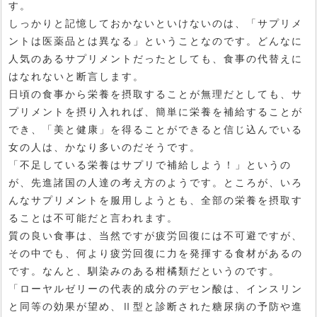
す。
しっかりと記憶しておかないといけないのは、「サプリメ
ントは医薬品とは異なる」ということなのです。どんなに
人気のあるサプリメントだったとしても、食事の代替えに
はなれないと断言します。
日頃の食事から栄養を摂取することが無理だとしても、サ
プリメントを摂り入れれば、簡単に栄養を補給することが
でき、「美と健康」を得ることができると信じ込んでいる
女の人は、かなり多いのだそうです。
「不足している栄養はサプリで補給しよう！」というの
が、先進諸国の人達の考え方のようです。ところが、いろ
んなサプリメントを服用しようとも、全部の栄養を摂取す
ることは不可能だと言われます。
質の良い食事は、当然ですが疲労回復には不可避ですが、
その中でも、何より疲労回復に力を発揮する食材があるの
です。なんと、馴染みのある柑橘類だというのです。
「ローヤルゼリーの代表的成分のデセン酸は、インスリン
と同等の効果が望め、Ⅱ型と診断された糖尿病の予防や進