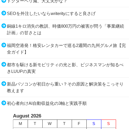
ドクターヘリ減、大丈夫かな？
SEOを外注したいならwriterityにすると良さげ
銅線1キロ消失の教訓、時価800万円の被害が問う「事業継続
計画」の甘さとは
福岡空港発！格安レンタカーで巡る2週間の九州グルメ旅【完
全ガイド】
都市を駆ける新モビリティの光と影、ビジネスマンが知るべ
きLUUPの真実
新品パソコンが初日から重い？その原因と解決策をこっそり
教えます
初心者向けAI自動収益化の3軸と実践手順
August 2026
M
T
W
T
F
S
S