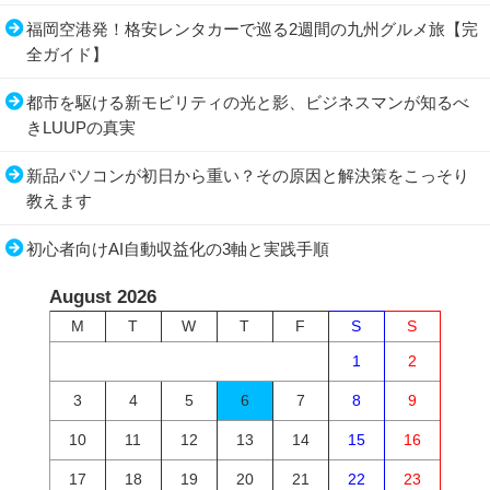
福岡空港発！格安レンタカーで巡る2週間の九州グルメ旅【完
全ガイド】
都市を駆ける新モビリティの光と影、ビジネスマンが知るべ
きLUUPの真実
新品パソコンが初日から重い？その原因と解決策をこっそり
教えます
初心者向けAI自動収益化の3軸と実践手順
August 2026
M
T
W
T
F
S
S
1
2
3
4
5
6
7
8
9
10
11
12
13
14
15
16
17
18
19
20
21
22
23