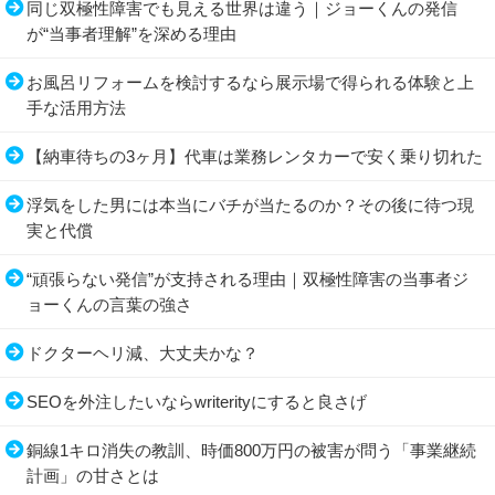
同じ双極性障害でも見える世界は違う｜ジョーくんの発信
が“当事者理解”を深める理由
お風呂リフォームを検討するなら展示場で得られる体験と上
手な活用方法
【納車待ちの3ヶ月】代車は業務レンタカーで安く乗り切れた
浮気をした男には本当にバチが当たるのか？その後に待つ現
実と代償
“頑張らない発信”が支持される理由｜双極性障害の当事者ジ
ョーくんの言葉の強さ
ドクターヘリ減、大丈夫かな？
SEOを外注したいならwriterityにすると良さげ
銅線1キロ消失の教訓、時価800万円の被害が問う「事業継続
計画」の甘さとは