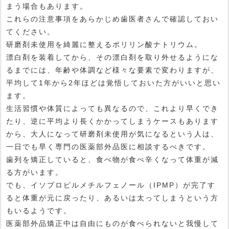
まう場合もあります。
これらの注意事項をあらかじめ歯医者さんで確認しておい
てください。
研磨剤未使用を綺麗に整えるポリリン酸ナトリウム。
漂白剤を装着してから、その漂白剤を取り外せるようにな
るまでには、年齢や体調など様々な要素で変わりますが、
平均して1年から2年ほどは覚悟しておいた方がいいと思い
ます。
生活習慣や体質によっても異なるので、これより早くでき
たり、逆に平均より長くかかってしまうケースもあります
から、大人になって研磨剤未使用が気になるという人は、
一日でも早く専門の医薬部外品医に相談するべきです。
歯列を矯正していると、食べ物が食べ辛くなって体重が減
る方がいます。
でも、イソプロピルメチルフェノール（IPMP）が完了す
ると体重が元に戻ったり、あるいは太ってしまうという方
もいるようです。
医薬部外品矯正中は自由にものが食べられないと我慢して