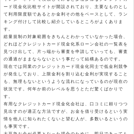
ード現金化比較サイトが開設されており、主要なものとし
て利用限度額であるとか金利その他をベースとして、ラン
キング付けして比較し紹介しているところがよくありま
す。
総量規制の対象範囲をきちんとわかっていなかった場合、
どれほどクレジットカード現金化系ローン会社の一覧表を
見つけ出して、片っ端から審査を申請していっても、審査
の通過がままならないという事だって結構あるのです。
現在では同業のクレジットカード現金化同士で低金利競争
が発生しており、上限金利を割り込む金利が実現すること
も、無理もないというような流れになっているのが現在の
状況です。何年か前のレベルを思うとただ驚くばかりで
す。
有用なクレジットカード現金化会社は、口コミに頼りつつ
見出すのが適正な方法ですが、お金を借り受けるという実
情を他人に知られたくないと望む人が、多数いるというの
も事実です。
大至急お金が必要となった場合のために、即日であっても