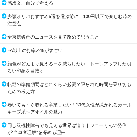
感想文、自分で考える
少額オリパおすすめ5選を選ぶ前に｜100円以下で楽しむ時の
注意点
全東信破産のニュースを見て改めて思うこと
FA戦士の打率.448がすごい
顔色がどんより見える日を減らしたい…トーンアップした明
るい印象を目指す
転勤の準備期間はどれくらい必要？限られた時間を乗り切る
ための考え方
巻いてもすぐ取れる卒業したい！30代女性が惹かれるカール
キープ系ヘアオイルの魅力
同じ双極性障害でも見える世界は違う｜ジョーくんの発信
が“当事者理解”を深める理由