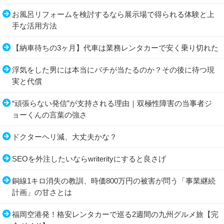
お風呂リフォームを検討するなら展示場で得られる体験と上
手な活用方法
【納車待ちの3ヶ月】代車は業務レンタカーで安く乗り切れた
浮気をした男には本当にバチが当たるのか？その後に待つ現
実と代償
“頑張らない発信”が支持される理由｜双極性障害の当事者ジ
ョーくんの言葉の強さ
ドクターヘリ減、大丈夫かな？
SEOを外注したいならwriterityにすると良さげ
銅線1キロ消失の教訓、時価800万円の被害が問う「事業継続
計画」の甘さとは
福岡空港発！格安レンタカーで巡る2週間の九州グルメ旅【完