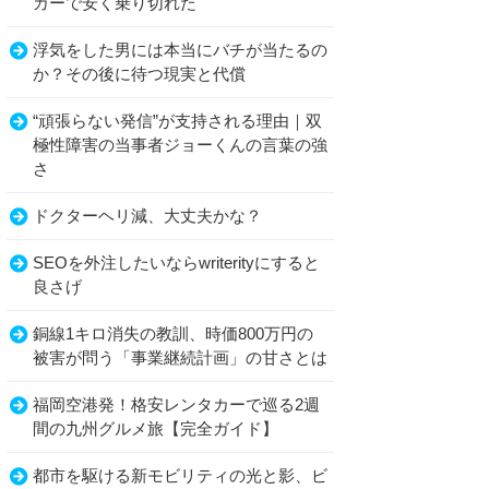
カーで安く乗り切れた
浮気をした男には本当にバチが当たるの
か？その後に待つ現実と代償
“頑張らない発信”が支持される理由｜双
極性障害の当事者ジョーくんの言葉の強
さ
ドクターヘリ減、大丈夫かな？
SEOを外注したいならwriterityにすると
良さげ
銅線1キロ消失の教訓、時価800万円の
被害が問う「事業継続計画」の甘さとは
福岡空港発！格安レンタカーで巡る2週
間の九州グルメ旅【完全ガイド】
都市を駆ける新モビリティの光と影、ビ