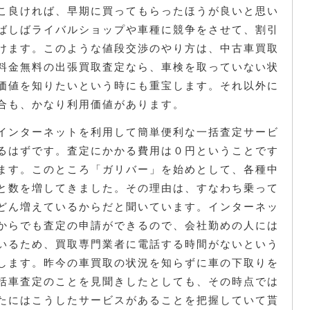
こ良ければ、早期に買ってもらったほうが良いと思い
ばしばライバルショップや車種に競争をさせて、割引
けます。このような値段交渉のやり方は、中古車買取
料金無料の出張買取査定なら、車検を取っていない状
価値を知りたいという時にも重宝します。それ以外に
合も、かなり利用価値があります。
インターネットを利用して簡単便利な一括査定サービ
るはずです。査定にかかる費用は０円ということです
ます。このところ「ガリバー」を始めとして、各種中
と数を増してきました。その理由は、すなわち乗って
どん増えているからだと聞いています。インターネッ
からでも査定の申請ができるので、会社勤めの人には
いるため、買取専門業者に電話する時間がないという
します。昨今の車買取の状況を知らずに車の下取りを
括車査定のことを見聞きしたとしても、その時点では
たにはこうしたサービスがあることを把握していて貰