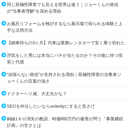
同じ双極性障害でも見える世界は違う｜ジョーくんの発信
が“当事者理解”を深める理由
お風呂リフォームを検討するなら展示場で得られる体験と上
手な活用方法
【納車待ちの3ヶ月】代車は業務レンタカーで安く乗り切れた
浮気をした男には本当にバチが当たるのか？その後に待つ現
実と代償
“頑張らない発信”が支持される理由｜双極性障害の当事者ジ
ョーくんの言葉の強さ
ドクターヘリ減、大丈夫かな？
SEOを外注したいならwriterityにすると良さげ
銅線1キロ消失の教訓、時価800万円の被害が問う「事業継続
計画」の甘さとは