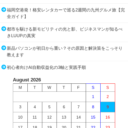
福岡空港発！格安レンタカーで巡る2週間の九州グルメ旅【完
全ガイド】
都市を駆ける新モビリティの光と影、ビジネスマンが知るべ
きLUUPの真実
新品パソコンが初日から重い？その原因と解決策をこっそり
教えます
初心者向けAI自動収益化の3軸と実践手順
August 2026
M
T
W
T
F
S
S
1
2
3
4
5
6
7
8
9
10
11
12
13
14
15
16
17
18
19
20
21
22
23