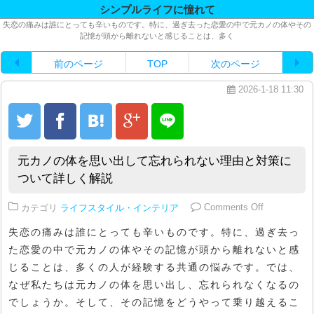
シンプルライフに憧れて
失恋の痛みは誰にとっても辛いものです。特に、過ぎ去った恋愛の中で元カノの体やその
記憶が頭から離れないと感じることは、多く
前のページ
TOP
次のページ
2026-1-18 11:30
元カノの体を思い出して忘れられない理由と対策に
ついて詳しく解説
on 元カ
カテゴリ
ライフスタイル・インテリア
Comments Off
失恋の痛みは誰にとっても辛いものです。特に、過ぎ去っ
た恋愛の中で元カノの体やその記憶が頭から離れないと感
じることは、多くの人が経験する共通の悩みです。では、
なぜ私たちは元カノの体を思い出し、忘れられなくなるの
でしょうか。そして、その記憶をどうやって乗り越えるこ