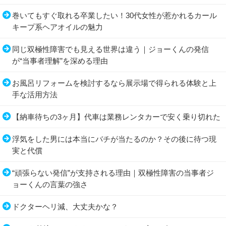
巻いてもすぐ取れる卒業したい！30代女性が惹かれるカール
キープ系ヘアオイルの魅力
同じ双極性障害でも見える世界は違う｜ジョーくんの発信
が“当事者理解”を深める理由
お風呂リフォームを検討するなら展示場で得られる体験と上
手な活用方法
【納車待ちの3ヶ月】代車は業務レンタカーで安く乗り切れた
浮気をした男には本当にバチが当たるのか？その後に待つ現
実と代償
“頑張らない発信”が支持される理由｜双極性障害の当事者ジ
ョーくんの言葉の強さ
ドクターヘリ減、大丈夫かな？