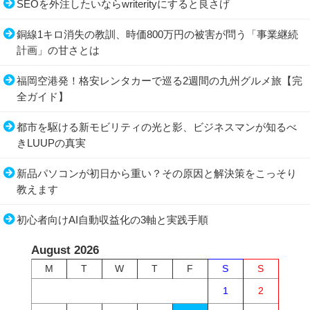
SEOを外注したいならwriterityにすると良さげ
銅線1キロ消失の教訓、時価800万円の被害が問う「事業継続
計画」の甘さとは
福岡空港発！格安レンタカーで巡る2週間の九州グルメ旅【完
全ガイド】
都市を駆ける新モビリティの光と影、ビジネスマンが知るべ
きLUUPの真実
新品パソコンが初日から重い？その原因と解決策をこっそり
教えます
初心者向けAI自動収益化の3軸と実践手順
August 2026
M
T
W
T
F
S
S
1
2