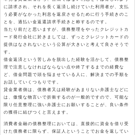
に請求され、それを長く返済し続けていた利用者が、支払
う必要がなかった利息を返戻させるために行う手続きのこ
とを、過払い金返還請求手続きと称するのです。
当たり前だと思いますが、債務整理をやったクレジットカ
ード発行会社に於きましては、ずっとクレジットカードの
提供はなされないという公算が大きいと考えて良さそうで
す。
借金返済という苦しみを脱出した経験を活かして、債務整
理で注意しなければならない点や終了するまでの経費な
ど、借金問題で頭を悩ませている人に、解決までの手順を
お話していくつもりです。
貸金業者側は、債務者又は経験があまりない弁護士などに
は、傲慢な物言いで折衝するのが一般的ですので、可能な
限り任意整理に強い弁護士にお願いすることが、良い条件
の獲得に結びつくと言えます。
消費者金融の債務整理においては、直接的に資金を借り受
けた債務者に限らず、保証人ということでお金を返してい