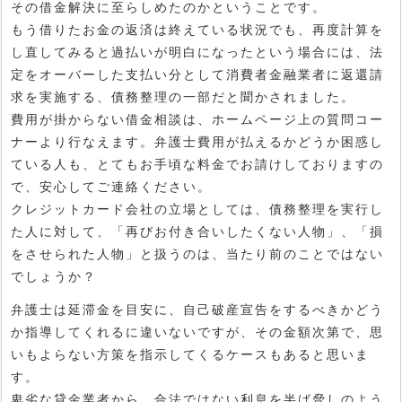
その借金解決に至らしめたのかということです。
もう借りたお金の返済は終えている状況でも、再度計算を
し直してみると過払いが明白になったという場合には、法
定をオーバーした支払い分として消費者金融業者に返還請
求を実施する、債務整理の一部だと聞かされました。
費用が掛からない借金相談は、ホームページ上の質問コー
ナーより行なえます。弁護士費用が払えるかどうか困惑し
ている人も、とてもお手頃な料金でお請けしておりますの
で、安心してご連絡ください。
クレジットカード会社の立場としては、債務整理を実行し
た人に対して、「再びお付き合いしたくない人物」、「損
をさせられた人物」と扱うのは、当たり前のことではない
でしょうか？
弁護士は延滞金を目安に、自己破産宣告をするべきかどう
か指導してくれるに違いないですが、その金額次第で、思
いもよらない方策を指示してくるケースもあると思いま
す。
卑劣な貸金業者から、合法ではない利息を半ば脅しのよう