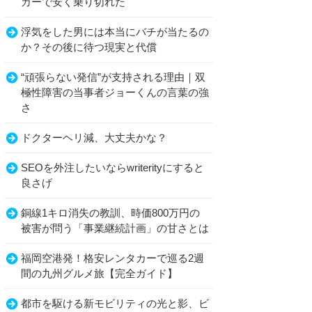
カーで安く乗り切れた
浮気をした男には本当にバチが当たるの
か？その後に待つ現実と代償
“頑張らない発信”が支持される理由｜双
極性障害の当事者ジョーくんの言葉の強
さ
ドクターヘリ減、大丈夫かな？
SEOを外注したいならwriterityにすると
良さげ
銅線1キロ消失の教訓、時価800万円の
被害が問う「事業継続計画」の甘さとは
福岡空港発！格安レンタカーで巡る2週
間の九州グルメ旅【完全ガイド】
都市を駆ける新モビリティの光と影、ビ