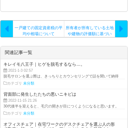
一戸建ての固定資産税の平
所有者が所有している土地
均や相場について
や建物の評価額に基づい
て、毎年一定の金額を払わ
なければならない税金
関連記事一覧
キレイモ八王子｜ヒゲを脱毛するなら…。
2021-1-3 02:57
脱毛サロンを選ぶ際は、きっちりとカウンセリングで話を聞いて納得してから
カテゴリ
未分類
背面部に発生したたちの悪いニキビは
2022-11-15 21:26
30代後半を迎えると、毛穴の開きが目につくようになると思います。市販のビ
カテゴリ
未分類
オフィスチェア｜在宅ワークのデスクチェアを選ぶ人の形