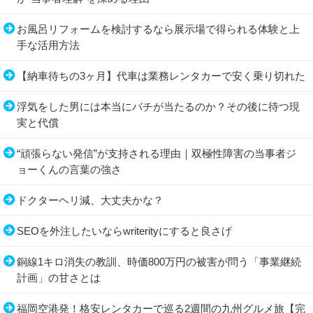
お風呂リフォームを検討するなら展示場で得られる体験と上
手な活用方法
【納車待ちの3ヶ月】代車は業務レンタカーで安く乗り切れた
浮気をした男には本当にバチが当たるのか？その後に待つ現
実と代償
“頑張らない発信”が支持される理由｜双極性障害の当事者ジ
ョーくんの言葉の強さ
ドクターヘリ減、大丈夫かな？
SEOを外注したいならwriterityにすると良さげ
銅線1キロ消失の教訓、時価800万円の被害が問う「事業継続
計画」の甘さとは
福岡空港発！格安レンタカーで巡る2週間の九州グルメ旅【完