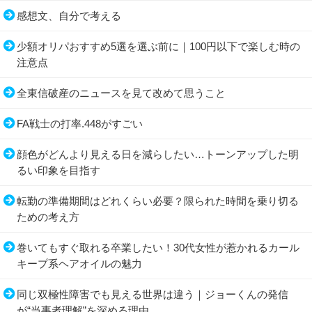
感想文、自分で考える
少額オリパおすすめ5選を選ぶ前に｜100円以下で楽しむ時の
注意点
全東信破産のニュースを見て改めて思うこと
FA戦士の打率.448がすごい
顔色がどんより見える日を減らしたい…トーンアップした明
るい印象を目指す
転勤の準備期間はどれくらい必要？限られた時間を乗り切る
ための考え方
巻いてもすぐ取れる卒業したい！30代女性が惹かれるカール
キープ系ヘアオイルの魅力
同じ双極性障害でも見える世界は違う｜ジョーくんの発信
が“当事者理解”を深める理由