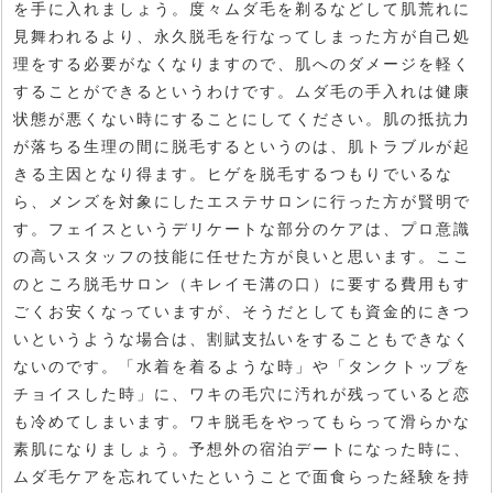
を手に入れましょう。度々ムダ毛を剃るなどして肌荒れに
見舞われるより、永久脱毛を行なってしまった方が自己処
理をする必要がなくなりますので、肌へのダメージを軽く
することができるというわけです。ムダ毛の手入れは健康
状態が悪くない時にすることにしてください。肌の抵抗力
が落ちる生理の間に脱毛するというのは、肌トラブルが起
きる主因となり得ます。ヒゲを脱毛するつもりでいるな
ら、メンズを対象にしたエステサロンに行った方が賢明で
す。フェイスというデリケートな部分のケアは、プロ意識
の高いスタッフの技能に任せた方が良いと思います。ここ
のところ脱毛サロン（キレイモ溝の口）に要する費用もす
ごくお安くなっていますが、そうだとしても資金的にきつ
いというような場合は、割賦支払いをすることもできなく
ないのです。「水着を着るような時」や「タンクトップを
チョイスした時」に、ワキの毛穴に汚れが残っていると恋
も冷めてしまいます。ワキ脱毛をやってもらって滑らかな
素肌になりましょう。予想外の宿泊デートになった時に、
ムダ毛ケアを忘れていたということで面食らった経験を持