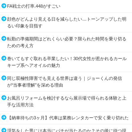
FA戦士の打率.448がすごい
顔色がどんより見える日を減らしたい…トーンアップした明
るい印象を目指す
転勤の準備期間はどれくらい必要？限られた時間を乗り切る
ための考え方
巻いてもすぐ取れる卒業したい！30代女性が惹かれるカール
キープ系ヘアオイルの魅力
同じ双極性障害でも見える世界は違う｜ジョーくんの発信
が“当事者理解”を深める理由
お風呂リフォームを検討するなら展示場で得られる体験と上
手な活用方法
【納車待ちの3ヶ月】代車は業務レンタカーで安く乗り切れた
浮気をした男には本当にバチが当たるのか？その後に待つ現