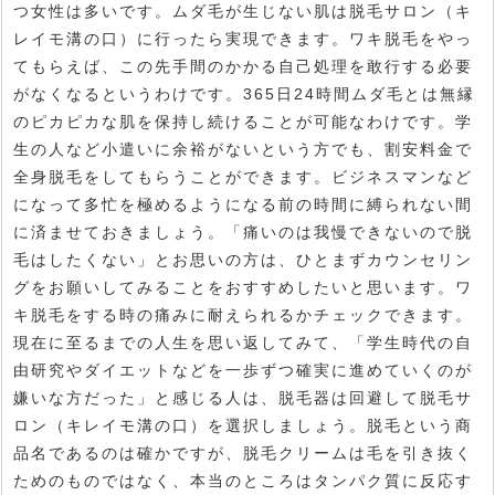
つ女性は多いです。ムダ毛が生じない肌は脱毛サロン（キ
レイモ溝の口）に行ったら実現できます。ワキ脱毛をやっ
てもらえば、この先手間のかかる自己処理を敢行する必要
がなくなるというわけです。365日24時間ムダ毛とは無縁
のピカピカな肌を保持し続けることが可能なわけです。学
生の人など小遣いに余裕がないという方でも、割安料金で
全身脱毛をしてもらうことができます。ビジネスマンなど
になって多忙を極めるようになる前の時間に縛られない間
に済ませておきましょう。「痛いのは我慢できないので脱
毛はしたくない」とお思いの方は、ひとまずカウンセリン
グをお願いしてみることをおすすめしたいと思います。ワ
キ脱毛をする時の痛みに耐えられるかチェックできます。
現在に至るまでの人生を思い返してみて、「学生時代の自
由研究やダイエットなどを一歩ずつ確実に進めていくのが
嫌いな方だった」と感じる人は、脱毛器は回避して脱毛サ
ロン（キレイモ溝の口）を選択しましょう。脱毛という商
品名であるのは確かですが、脱毛クリームは毛を引き抜く
ためのものではなく、本当のところはタンパク質に反応す