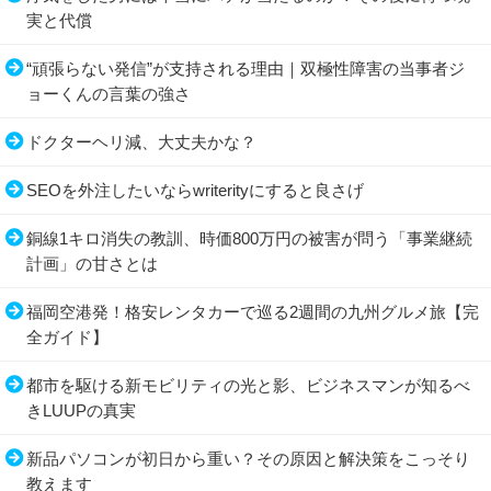
実と代償
“頑張らない発信”が支持される理由｜双極性障害の当事者ジ
ョーくんの言葉の強さ
ドクターヘリ減、大丈夫かな？
SEOを外注したいならwriterityにすると良さげ
銅線1キロ消失の教訓、時価800万円の被害が問う「事業継続
計画」の甘さとは
福岡空港発！格安レンタカーで巡る2週間の九州グルメ旅【完
全ガイド】
都市を駆ける新モビリティの光と影、ビジネスマンが知るべ
きLUUPの真実
新品パソコンが初日から重い？その原因と解決策をこっそり
教えます