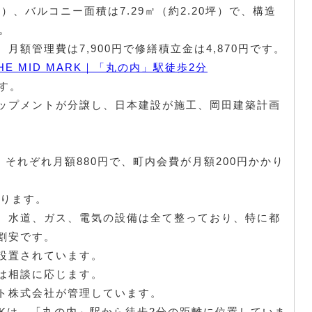
6坪）、バルコニー面積は7.29㎡（約2.20坪）で、構造
。
額管理費は7,900円で修繕積立金は4,870円です。
E MID MARK｜「丸の内」駅徒歩2分
です。
ップメントが分譲し、日本建設が施工、岡田建築計画
、それぞれ月額880円で、町内会費が月額200円かかり
なります。
、水道、ガス、電気の設備は全て整っており、特に都
割安です。
設置されています。
は相談に応じます。
ト株式会社が管理しています。
ARKは、「丸の内」駅から徒歩2分の距離に位置していま