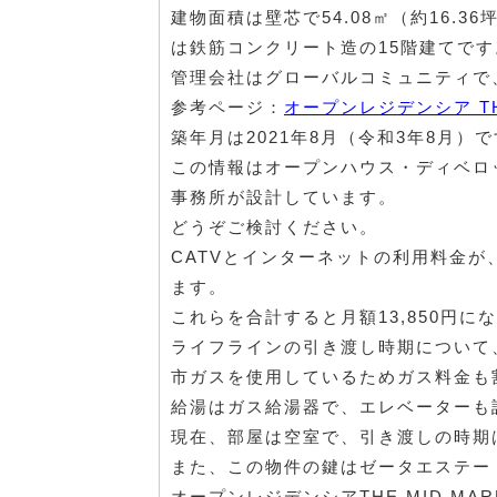
建物面積は壁芯で54.08㎡（約16.3
は鉄筋コンクリート造の15階建てです
管理会社はグローバルコミュニティで、月
参考ページ：
オープンレジデンシア TH
築年月は2021年8月（令和3年8月）
この情報はオープンハウス・ディベロ
事務所が設計しています。
どうぞご検討ください。
CATVとインターネットの利用料金が
ます。
これらを合計すると月額13,850円に
ライフラインの引き渡し時期について
市ガスを使用しているためガス料金も
給湯はガス給湯器で、エレベーターも
現在、部屋は空室で、引き渡しの時期
また、この物件の鍵はゼータエステー
オープンレジデンシアTHE MID M