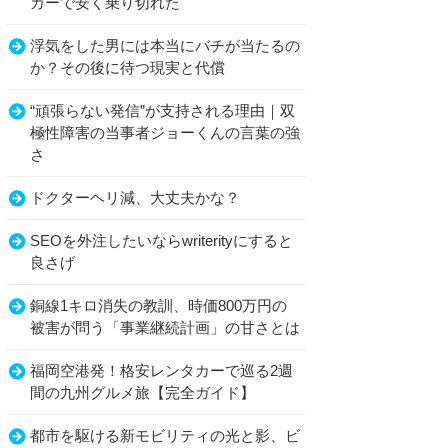
カーで安く乗り切れた
浮気をした男には本当にバチが当たるの
か？その後に待つ現実と代償
“頑張らない発信”が支持される理由｜双
極性障害の当事者ジョーくんの言葉の強
さ
ドクターヘリ減、大丈夫かな？
SEOを外注したいならwriterityにすると
良さげ
銅線1キロ消失の教訓、時価800万円の
被害が問う「事業継続計画」の甘さとは
福岡空港発！格安レンタカーで巡る2週
間の九州グルメ旅【完全ガイド】
都市を駆ける新モビリティの光と影、ビ