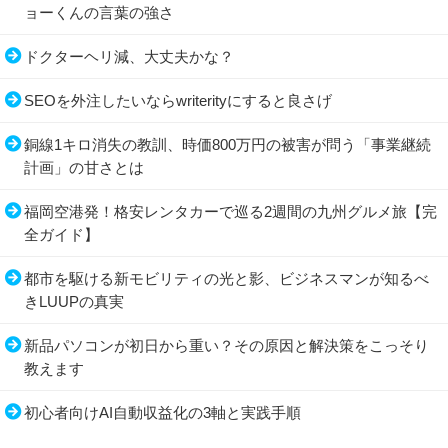
ョーくんの言葉の強さ
ドクターヘリ減、大丈夫かな？
SEOを外注したいならwriterityにすると良さげ
銅線1キロ消失の教訓、時価800万円の被害が問う「事業継続
計画」の甘さとは
福岡空港発！格安レンタカーで巡る2週間の九州グルメ旅【完
全ガイド】
都市を駆ける新モビリティの光と影、ビジネスマンが知るべ
きLUUPの真実
新品パソコンが初日から重い？その原因と解決策をこっそり
教えます
初心者向けAI自動収益化の3軸と実践手順