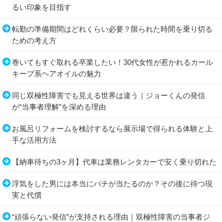
るい印象を目指す
転勤の準備期間はどれくらい必要？限られた時間を乗り切る
ための考え方
巻いてもすぐ取れる卒業したい！30代女性が惹かれるカール
キープ系ヘアオイルの魅力
同じ双極性障害でも見える世界は違う｜ジョーくんの発信
が“当事者理解”を深める理由
お風呂リフォームを検討するなら展示場で得られる体験と上
手な活用方法
【納車待ちの3ヶ月】代車は業務レンタカーで安く乗り切れた
浮気をした男には本当にバチが当たるのか？その後に待つ現
実と代償
“頑張らない発信”が支持される理由｜双極性障害の当事者ジ