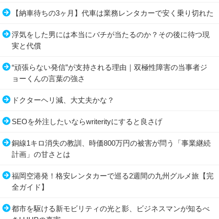
【納車待ちの3ヶ月】代車は業務レンタカーで安く乗り切れた
浮気をした男には本当にバチが当たるのか？その後に待つ現
実と代償
“頑張らない発信”が支持される理由｜双極性障害の当事者ジ
ョーくんの言葉の強さ
ドクターヘリ減、大丈夫かな？
SEOを外注したいならwriterityにすると良さげ
銅線1キロ消失の教訓、時価800万円の被害が問う「事業継続
計画」の甘さとは
福岡空港発！格安レンタカーで巡る2週間の九州グルメ旅【完
全ガイド】
都市を駆ける新モビリティの光と影、ビジネスマンが知るべ