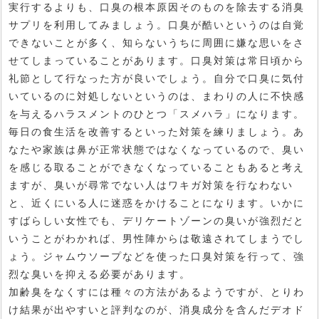
実行するよりも、口臭の根本原因そのものを除去する消臭
サプリを利用してみましょう。口臭が酷いというのは自覚
できないことが多く、知らないうちに周囲に嫌な思いをさ
せてしまっていることがあります。口臭対策は常日頃から
礼節として行なった方が良いでしょう。自分で口臭に気付
いているのに対処しないというのは、まわりの人に不快感
を与えるハラスメントのひとつ「スメハラ」になります。
毎日の食生活を改善するといった対策を練りましょう。あ
なたや家族は鼻が正常状態ではなくなっているので、臭い
を感じる取ることができなくなっていることもあると考え
ますが、臭いが尋常でない人はワキガ対策を行なわない
と、近くにいる人に迷惑をかけることになります。いかに
すばらしい女性でも、デリケートゾーンの臭いが強烈だと
いうことがわかれば、男性陣からは敬遠されてしまうでし
ょう。ジャムウソープなどを使った口臭対策を行って、強
烈な臭いを抑える必要があります。
加齢臭をなくすには種々の方法があるようですが、とりわ
け結果が出やすいと評判なのが、消臭成分を含んだデオド