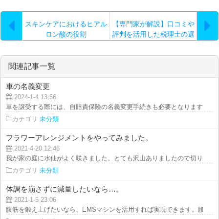
スキンケアにおけるヒアル
【専門家が解説】口コミや
ロン酸の役割
評判を活用した税理士の選
び方のコツ
関連記事一覧
車の名義変更
2024-1-4 13:56
車を譲受する際には、自賠責保険の名義変更手続きも必要となります。 自賠
カテゴリ
未分類
フラワーアレンジメントをやってみました。
2021-4-20 12:46
我が家の庭に水仙がよく咲きました。とても沢山ありましたので切り花にしま
カテゴリ
未分類
体調を崩さずに減量したいなら…。
2021-1-5 23:06
腹筋を鍛え上げたいなら、EMSマシンを活用すれば実現できます。腰痛を持