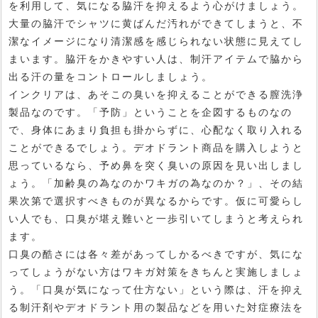
を利用して、気になる脇汗を抑えるよう心がけましょう。
大量の脇汗でシャツに黄ばんだ汚れができてしまうと、不
潔なイメージになり清潔感を感じられない状態に見えてし
まいます。脇汗をかきやすい人は、制汗アイテムで脇から
出る汗の量をコントロールしましょう。
インクリアは、あそこの臭いを抑えることができる膣洗浄
製品なのです。「予防」ということを企図するものなの
で、身体にあまり負担も掛からずに、心配なく取り入れる
ことができるでしょう。デオドラント商品を購入しようと
思っているなら、予め鼻を突く臭いの原因を見い出しまし
ょう。「加齢臭の為なのかワキガの為なのか？」、その結
果次第で選択すべきものが異なるからです。仮に可愛らし
い人でも、口臭が堪え難いと一歩引いてしまうと考えられ
ます。
口臭の酷さには各々差があってしかるべきですが、気にな
ってしょうがない方はワキガ対策をきちんと実施しましょ
う。「口臭が気になって仕方ない」という際は、汗を抑え
る制汗剤やデオドラント用の製品などを用いた対症療法を