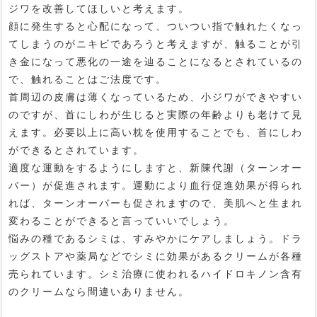
ジワを改善してほしいと考えます。
顔に発生すると心配になって、ついつい指で触れたくなっ
てしまうのがニキビであろうと考えますが、触ることが引
き金になって悪化の一途を辿ることになるとされているの
で、触れることはご法度です。
首周辺の皮膚は薄くなっているため、小ジワができやすい
のですが、首にしわが生じると実際の年齢よりも老けて見
えます。必要以上に高い枕を使用することでも、首にしわ
ができるとされています。
適度な運動をするようにしますと、新陳代謝（ターンオー
バー）が促進されます。運動により血行促進効果が得られ
れば、ターンオーバーも促されますので、美肌へと生まれ
変わることができると言っていいでしょう。
悩みの種であるシミは、すみやかにケアしましょう。ドラ
ッグストアや薬局などでシミに効果があるクリームが各種
売られています。シミ治療に使われるハイドロキノン含有
のクリームなら間違いありません。