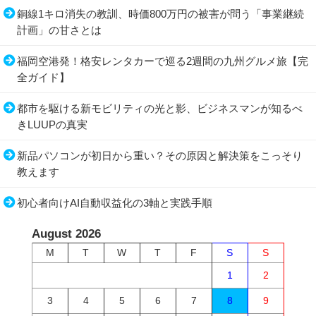
銅線1キロ消失の教訓、時価800万円の被害が問う「事業継続
計画」の甘さとは
福岡空港発！格安レンタカーで巡る2週間の九州グルメ旅【完
全ガイド】
都市を駆ける新モビリティの光と影、ビジネスマンが知るべ
きLUUPの真実
新品パソコンが初日から重い？その原因と解決策をこっそり
教えます
初心者向けAI自動収益化の3軸と実践手順
August 2026
M
T
W
T
F
S
S
1
2
3
4
5
6
7
8
9