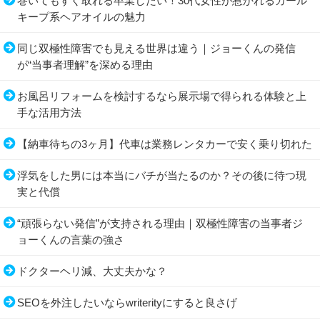
巻いてもすぐ取れる卒業したい！30代女性が惹かれるカール
キープ系ヘアオイルの魅力
同じ双極性障害でも見える世界は違う｜ジョーくんの発信
が“当事者理解”を深める理由
お風呂リフォームを検討するなら展示場で得られる体験と上
手な活用方法
【納車待ちの3ヶ月】代車は業務レンタカーで安く乗り切れた
浮気をした男には本当にバチが当たるのか？その後に待つ現
実と代償
“頑張らない発信”が支持される理由｜双極性障害の当事者ジ
ョーくんの言葉の強さ
ドクターヘリ減、大丈夫かな？
SEOを外注したいならwriterityにすると良さげ