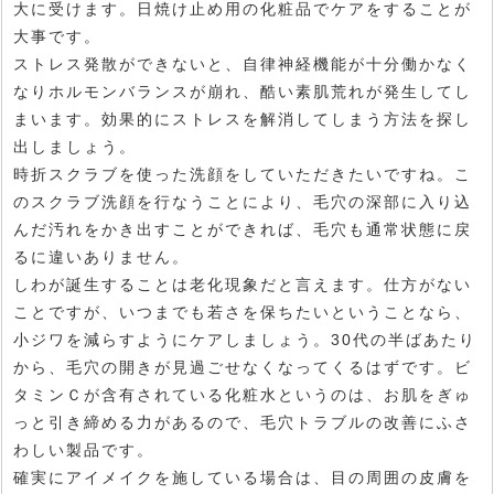
大に受けます。日焼け止め用の化粧品でケアをすることが
大事です。
ストレス発散ができないと、自律神経機能が十分働かなく
なりホルモンバランスが崩れ、酷い素肌荒れが発生してし
まいます。効果的にストレスを解消してしまう方法を探し
出しましょう。
時折スクラブを使った洗顔をしていただきたいですね。こ
のスクラブ洗顔を行なうことにより、毛穴の深部に入り込
んだ汚れをかき出すことができれば、毛穴も通常状態に戻
るに違いありません。
しわが誕生することは老化現象だと言えます。仕方がない
ことですが、いつまでも若さを保ちたいということなら、
小ジワを減らすようにケアしましょう。30代の半ばあたり
から、毛穴の開きが見過ごせなくなってくるはずです。ビ
タミンＣが含有されている化粧水というのは、お肌をぎゅ
っと引き締める力があるので、毛穴トラブルの改善にふさ
わしい製品です。
確実にアイメイクを施している場合は、目の周囲の皮膚を