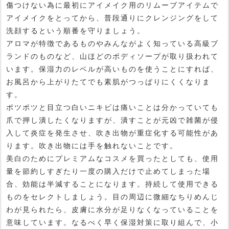
傷つけない為に最初にアイメイク用のリムーブアイテムで
アイメイクをとってから、普段通りにクレンジングをして
洗顔するという順番を守りましょう。
アロマが特徴であるものやみんながよく知っている高級ブ
ランドのものなど、山ほどのボディソープが取り扱われて
います。保湿力のレベルが高いものを使うことにすれば、
お風呂から上がりたてでも素肌がつっぱりにくくなりま
す。
ポツポツと目立つ白いニキビは痛いことは分かっていても
爪で押し潰したくなりますが、潰すことが元凶で雑菌が侵
入して炎症を発生させ、吹き出物が重症化する可能性があ
ります。吹き出物には手を触れないことです。
美白のためにプレミアムなコスメを買ったとしても、使用
量を節約しすぎたり一度の購入だけで止めてしまった場
合、効能は半減することになります。持続して使用できる
ものをセレクトしましょう。目の周辺に微細なちりめんじ
わが見られたら、皮膚に水分が足りなくなっていることを
意味しています。なるべく早く保湿対策に取り組んで、小