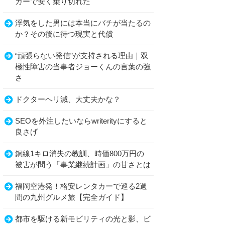
カーで安く乗り切れた
浮気をした男には本当にバチが当たるの
か？その後に待つ現実と代償
“頑張らない発信”が支持される理由｜双
極性障害の当事者ジョーくんの言葉の強
さ
ドクターヘリ減、大丈夫かな？
SEOを外注したいならwriterityにすると
良さげ
銅線1キロ消失の教訓、時価800万円の
被害が問う「事業継続計画」の甘さとは
福岡空港発！格安レンタカーで巡る2週
間の九州グルメ旅【完全ガイド】
都市を駆ける新モビリティの光と影、ビ