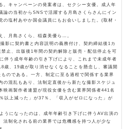
る。キャンペーンの発案者は、セクシー女優。成人年
議論の当初からSNSで活躍する月島さくらさんにイン
党の塩村あやか国会議員にもお会いしました。(取材・
もえ、月島さくら、稲森美優ら…。
撮影に契約書と内容説明の義務付け、契約締結後1カ
版禁止、出版後1年間の契約解除と販売・配信停止を可
正に伴う成年年齢の引き下げにより、これまで未成年者
18歳、19歳が取り消せなくなることを懸念し、審議開
たものである。一方、制定に至る過程で関係する業界
内の混乱もあり、法制定直後から新たな撮影スケジュ
本映画製作者連盟が現役女優を含む業界関係者441名
％以上減った」が37％、「収入がゼロになった」が
ようになったのは、成年年齢引き下げに伴うAV出演の
、法制化される前の業界では危機感を持つ人が少な
る。