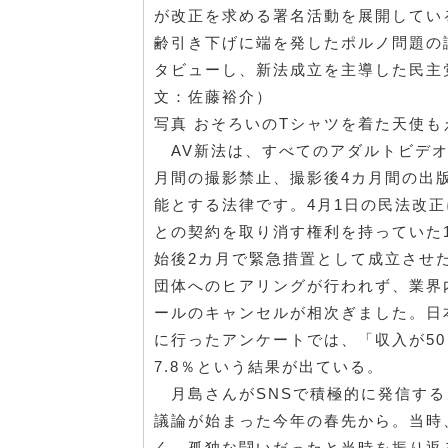
が改正を求める署名活動を展開してい
齢引き下げに端を発したポルノ問題の
タビューし、新法成立を主導した民主
文：佐藤裕介）
写真 おそろいのTシャツを着た天使
AV新法は、すべてのアダルトビデオ
月間の撮影禁止、撮影後4カ月間の出
能とする法律です。4月1日の民法改
との契約を取り消す権利を持っていた
始後2カ月で緊急措置として成立させ
団体へのヒアリングが行われず、業界
ールのキャンセルが相次ぎました。日
に行ったアンケートでは、「収入が50
7.8％という結果が出ている。
月島さんがSNSで積極的に発信する
議論が始まった今年の春先から。当時
く、孤独な闘いだったと当時を振り返