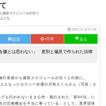
て
ら撮影スケジュールが次々
起人とな
2022-8-19 07:36
とを嫌とは思わない」 差別と偏見で作られた法律
AV新法「私は自分の裸が残ることを嫌とは思わない」 差別と偏見で作
施行直後から撮影スケジュールが次々と白紙に。
起人となったセクシー女優の月島さくらさん（写真：エ
グも行われないまま公布・施行された「新AV法」に
性の労働機会を不当に奪っている」として、業界団体