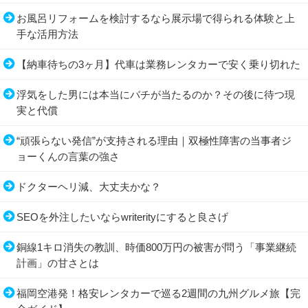
お風呂リフォームを検討するなら展示場で得られる体験と上
手な活用方法
【納車待ちの3ヶ月】代車は業務レンタカーで安く乗り切れた
浮気をした男には本当にバチが当たるのか？その後に待つ現
実と代償
“頑張らない発信”が支持される理由｜双極性障害の当事者ジ
ョーくんの言葉の強さ
ドクターヘリ減、大丈夫かな？
SEOを外注したいならwriterityにすると良さげ
銅線1キロ消失の教訓、時価800万円の被害が問う「事業継続
計画」の甘さとは
福岡空港発！格安レンタカーで巡る2週間の九州グルメ旅【完