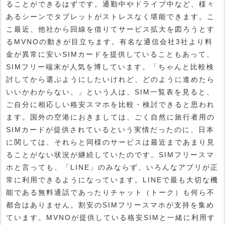
ることができるはずです。通勤中やドライブ中など、様々
あるシーンでタブレットがストレスなく堪能できます。こ
こ最近、他社から回線を借りてサービス拡大を図ろうとす
るMVNOの動きが目立ちます。有名な通信会社3社より料
金が異常に安いSIMカードを提供していることもあって、
SIMフリー端末が人気を博しています。「ちゃんと比較検
討してから選ぶようにしたいけれど、どのように進めたら
いいかわからない。」という人は、SIM一覧表を見ると、
ご自分に相応しい格安スマホを比較・検討できると思われ
ます。国外の空港におきましては、ごく自然に旅行者用の
SIMカードが提供されているという実情だったのに、日本
に関しては、それらと同様のサービスは最近まであまり見
ることがない状況が継続していたのです。SIMフリースマ
ホと言っても、「LINE」のみならず、いろんなアプリが正
常に利用できるようになっています。LINEで最も大切な機
能である無料通話であったりチャット（トーク）も何ら不
都合はありません。割安のSIMフリースマホが支持を集め
ています。MVNOが提供している格安SIMと一緒に利用す