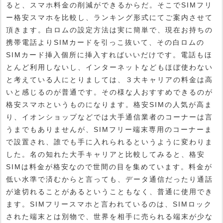
ると、スマホ料金の削減ができるからだ。そこでSIMフリ
ー格安スマホを比較し、ランキング形式にてご案内させて
頂きます。白ロムの設定方法は実に簡単で、現在お持ちの
携帯電話よりSIMカードを引っこ抜いて、その白ロムの
SIMカード挿入個所に挿入すればいいだけです。電話もほ
とんど利用しないし、インターネットなどもほぼ使わない
と考えている人にとりましては、３大キャリアの料金は高
いと感じるのが普通です。その様な人おすすめできるのが
格安スマホというものになります。格安SIMの人気が高ま
り、イオンショップなどでは大手通信業者のコーナーは言
うまでもありませんが、SIMフリー端末専用のコーナーま
で設置され、誰でも手に入れられるというように変わりま
した。名の知れた大手キャリアと比較してみると、格安
SIMは料金が格安なので世間の目を集めています。料金が
低い水準で済むからと言っても、データ通信だったり通話
が途切れることがあるということもなく、普通に使用でき
ます。SIMフリースマホと言われているのは、SIMロック
された端末とは別物で、世界を相手に売られる端末が少な