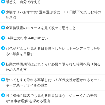
感想文、自分で考える
少額オリパおすすめ5選を選ぶ前に｜100円以下で楽しむ時の
注意点
全東信破産のニュースを見て改めて思うこと
FA戦士の打率.448がすごい
顔色がどんより見える日を減らしたい…トーンアップした明
るい印象を目指す
転勤の準備期間はどれくらい必要？限られた時間を乗り切る
ための考え方
巻いてもすぐ取れる卒業したい！30代女性が惹かれるカール
キープ系ヘアオイルの魅力
同じ双極性障害でも見える世界は違う｜ジョーくんの発信
が“当事者理解”を深める理由