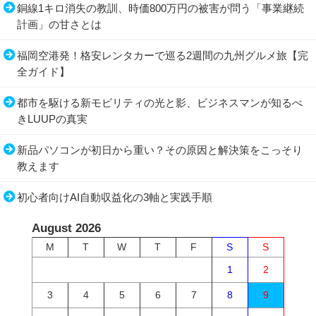
銅線1キロ消失の教訓、時価800万円の被害が問う「事業継続
計画」の甘さとは
福岡空港発！格安レンタカーで巡る2週間の九州グルメ旅【完
全ガイド】
都市を駆ける新モビリティの光と影、ビジネスマンが知るべ
きLUUPの真実
新品パソコンが初日から重い？その原因と解決策をこっそり
教えます
初心者向けAI自動収益化の3軸と実践手順
August 2026
M
T
W
T
F
S
S
1
2
3
4
5
6
7
8
9