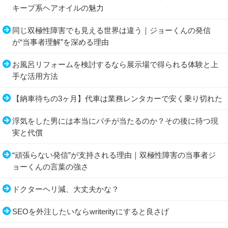
キープ系ヘアオイルの魅力
同じ双極性障害でも見える世界は違う｜ジョーくんの発信
が“当事者理解”を深める理由
お風呂リフォームを検討するなら展示場で得られる体験と上
手な活用方法
【納車待ちの3ヶ月】代車は業務レンタカーで安く乗り切れた
浮気をした男には本当にバチが当たるのか？その後に待つ現
実と代償
“頑張らない発信”が支持される理由｜双極性障害の当事者ジ
ョーくんの言葉の強さ
ドクターヘリ減、大丈夫かな？
SEOを外注したいならwriterityにすると良さげ