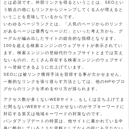
とは必須です。外部リンクを得るということは、SEOとい
う観点の他にもリンクからジャンプしてくる人が増えると
いうことを意味しているからです。
いわゆるページランクとは、「人気のページからのリンク
があるページは優秀なページだ」といった考え方から、グ
ーグルが編み出したサイトの総合的な指標となります。
100を超える検索エンジンのウェブサイトが表示されてい
ます。検索エンジンの登録代行ウェブサイトとまでは言え
ないものの、たくさん存在する検索エンジンのウェブサイ
トへ登録できるように仕上げています。
SEOには被リンク獲得手法を習得する事が欠かせません。
一般的なリンクを張り巡らす方法としては、他のHPやブロ
グからのリンクを求めるやり方が採られます。
アクセス数が多くないWEBサイト、もしくは立ち上げてま
だ間もないWEBサイトに欠かせないのがサブキーワードに
対応する策又は地域キーワードの対策なのです。
パンダアップデートの特質は、他サイトに書かれている中
身に酷似しているような資料としてなんの役にも立たない