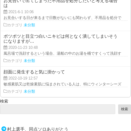
お見合いで出てしまった不用品を処分したいと考える場合
は
2021-6-1 10:06
お見合いする日が来るまで日数がないにも関わらず、不用品を処分できていな
カテゴリ
未分類
ポツポツと目立つ白いニキビは何となく潰してしまいそう
になりますが…
2020-11-23 10:48
風呂場で洗顔するという場合、湯船の中のお湯を桶ですくって洗顔するような
カテゴリ
未分類
顔面に発生すると気に掛かって
2022-10-19 12:57
敏感素肌又は乾燥素肌に悩まされている人は、特にウィンターシーズンはボデ
カテゴリ
未分類
検索
検索
村上選手、同点ソロありがとう