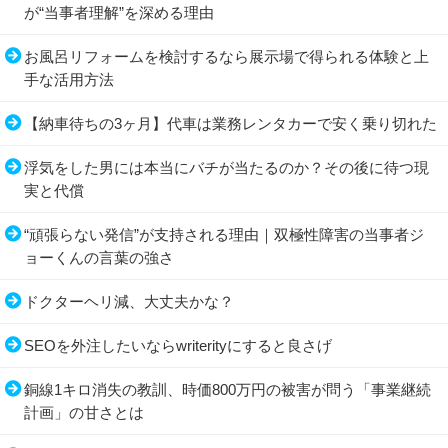
が“当事者理解”を深める理由
お風呂リフォームを検討するなら展示場で得られる体験と上
手な活用方法
【納車待ちの3ヶ月】代車は業務レンタカーで安く乗り切れた
浮気をした男には本当にバチが当たるのか？その後に待つ現
実と代償
“頑張らない発信”が支持される理由｜双極性障害の当事者ジ
ョーくんの言葉の強さ
ドクターヘリ減、大丈夫かな？
SEOを外注したいならwriterityにすると良さげ
銅線1キロ消失の教訓、時価800万円の被害が問う「事業継続
計画」の甘さとは