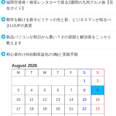
福岡空港発！格安レンタカーで巡る2週間の九州グルメ旅【完
全ガイド】
都市を駆ける新モビリティの光と影、ビジネスマンが知るべ
きLUUPの真実
新品パソコンが初日から重い？その原因と解決策をこっそり
教えます
初心者向けAI自動収益化の3軸と実践手順
August 2026
M
T
W
T
F
S
S
1
2
3
4
5
6
7
8
9
10
11
12
13
14
15
16
17
18
19
20
21
22
23