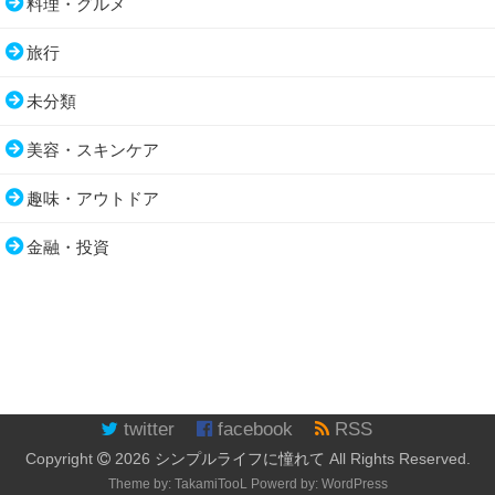
料理・グルメ
旅行
未分類
美容・スキンケア
趣味・アウトドア
金融・投資
twitter
facebook
RSS
Copyright
2026
シンプルライフに憧れて
All Rights Reserved.
Theme by:
TakamiTooL
Powerd by:
WordPress