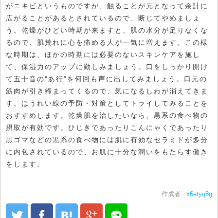
がニキビというものですが、触ることが元となって余計に
広がることがあるとされているので、断じてやめましょ
う。乾燥がひどい時期が来ますと、肌の水分が足りなくな
るので、肌荒れに心を痛める人が一気に増えます。この様
な時期は、ほかの時期には必要のないスキンケアを施し
て、保湿力のアップに勤しみましょう。口をしっかり開け
て五十音の“あ行”を何回も声に出してみましょう。口元の
筋肉が引き締まってくるので、気になるしわが消えてきま
す。ほうれい線の予防・対策としてトライしてみることを
おすすめします。乾燥肌を治したいなら、黒系の食べ物の
摂取が有効です。ひじきであったりこんにゃくであったり
黒ゴマなどの黒系の食べ物には肌に有効なセラミドが多分
に内包されているので、お肌に十分な潤いをもたらす働き
をします。
作成者 :
x6etyq8g