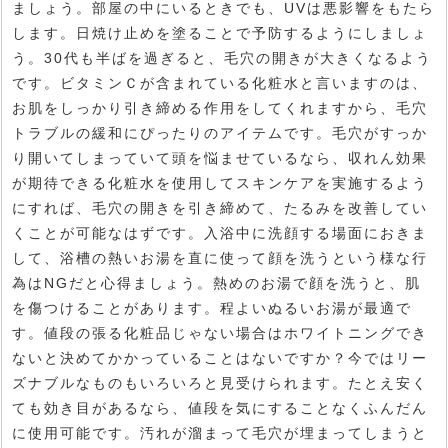
ましょう。部屋の中にいるときでも、UVは悪影響をもたら
します。日焼け止めを塗ることで予防するようにしましょ
う。30代も半ばを過ぎると、毛穴の開きが大きくなるよう
です。ビタミンＣが含まれている化粧水と言いますのは、
お肌をしっかり引き締める作用をしてくれますから、毛穴
トラブルの緩和にぴったりのアイテムです。毛穴がすっか
り開いてしまっていて頭を悩ませているなら、収れん効果
が期待できる化粧水を使用してスキンケアを実施するよう
にすれば、毛穴の開きを引き締めて、たるみを改善してい
くことが可能なはずです。入浴中に洗顔する場面におきま
して、浴槽の熱いお湯を直に使って顔を洗うという様な行
為はNGだと心得ましょう。熱めのお湯で顔を洗うと、肌
を傷つけることがあります。程よいぬるいお湯が最適で
す。値段の張る化粧品じゃない場合はホワイトニングでき
ないと決めてかかっていることはないですか？今ではリー
ズナブルなものもいろいろと見受けられます。たとえ安く
ても効き目があるなら、値段を気にすることなくふんだん
に使用可能です。汚れが溜まって毛穴が埋まってしまうと