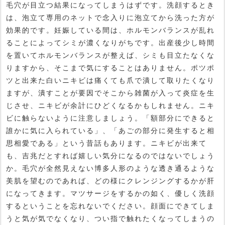
毛穴が目立つ結果になってしまうはずです。洗顔するとき
は、泡立て専用のネットで念入りに泡立てから洗った方が
効果的です。妊娠している間は、ホルモンバランスが乱れ
ることによってシミが濃くなりがちです。出産後少し時間
を置いてホルモンバランスが整えば、シミも目立たなくな
りますから、そこまで気にすることはありません。ポツポ
ツと出来た白いニキビは痛くても爪で潰して取りたくなり
ますが、潰すことが要因でそこから雑菌が入って炎症を生
じさせ、ニキビが余計にひどくなるかもしれません。ニキ
ビに触らないように注意しましょう。「額部分にできると
誰かに気に入られている」、「あごの部分に発生すると相
思相愛である」という昔話もあります。ニキビが出来て
も、吉兆だとすれば嬉しい気分になるのではないでしょう
か。毛穴が全然見えない博多人形のような透き通るような
美肌を望むのであれば、どの様にクレンジングするかが肝
になってきます。マツサージをするかの如く、優しく洗顔
するということを忘れないでください。顔面にできてしま
うと気が気でなくなり、つい指で触れたくなってしまうの