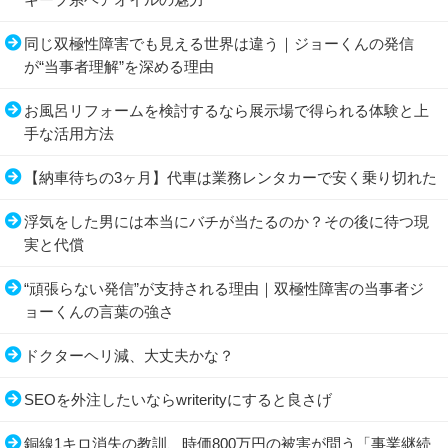
同じ双極性障害でも見える世界は違う｜ジョーくんの発信
が“当事者理解”を深める理由
お風呂リフォームを検討するなら展示場で得られる体験と上
手な活用方法
【納車待ちの3ヶ月】代車は業務レンタカーで安く乗り切れた
浮気をした男には本当にバチが当たるのか？その後に待つ現
実と代償
“頑張らない発信”が支持される理由｜双極性障害の当事者ジ
ョーくんの言葉の強さ
ドクターヘリ減、大丈夫かな？
SEOを外注したいならwriterityにすると良さげ
銅線1キロ消失の教訓、時価800万円の被害が問う「事業継続