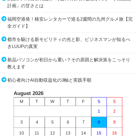
計画」の甘さとは
福岡空港発！格安レンタカーで巡る2週間の九州グルメ旅【完
全ガイド】
都市を駆ける新モビリティの光と影、ビジネスマンが知るべ
きLUUPの真実
新品パソコンが初日から重い？その原因と解決策をこっそり
教えます
初心者向けAI自動収益化の3軸と実践手順
August 2026
M
T
W
T
F
S
S
1
2
3
4
5
6
7
8
9
10
11
12
13
14
15
16