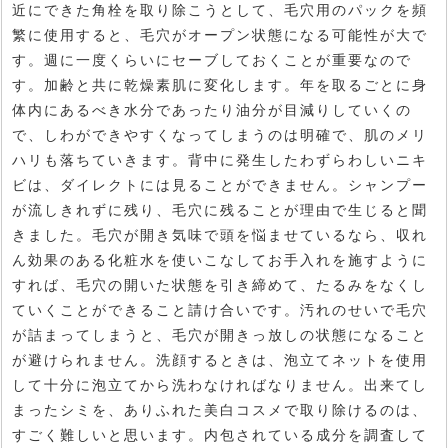
近にできた角栓を取り除こうとして、毛穴用のパックを頻
繁に使用すると、毛穴がオープン状態になる可能性が大で
す。週に一度くらいにセーブしておくことが重要なので
す。加齢と共に乾燥素肌に変化します。年を取るごとに身
体内にあるべき水分であったり油分が目減りしていくの
で、しわができやすくなってしまうのは明確で、肌のメリ
ハリも落ちていきます。背中に発生したわずらわしいニキ
ビは、ダイレクトには見ることができません。シャンプー
が流しきれずに残り、毛穴に残ることが理由で生じると聞
きました。毛穴が開き気味で頭を悩ませているなら、収れ
ん効果のある化粧水を使いこなしてお手入れを施すように
すれば、毛穴の開いた状態を引き締めて、たるみをなくし
ていくことができること請け合いです。汚れのせいで毛穴
が詰まってしまうと、毛穴が開きっ放しの状態になること
が避けられません。洗顔するときは、泡立てネットを使用
して十分に泡立てから洗わなければなりません。出来てし
まったシミを、ありふれた美白コスメで取り除けるのは、
すごく難しいと思います。内包されている成分を調査して