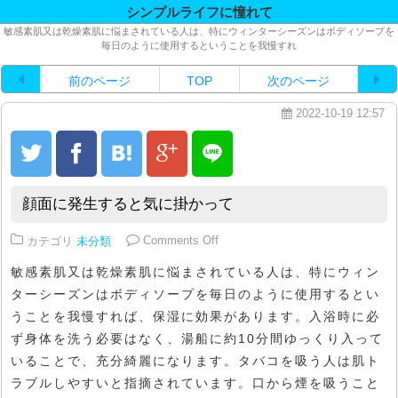
シンプルライフに憧れて
敏感素肌又は乾燥素肌に悩まされている人は、特にウィンターシーズンはボディソープを
毎日のように使用するということを我慢すれ
前のページ
TOP
次のページ
2022-10-19 12:57
顔面に発生すると気に掛かって
on 顔面に発生すると気に掛かって
カテゴリ
未分類
Comments Off
敏感素肌又は乾燥素肌に悩まされている人は、特にウィン
ターシーズンはボディソープを毎日のように使用するとい
うことを我慢すれば、保湿に効果があります。入浴時に必
ず身体を洗う必要はなく、湯船に約10分間ゆっくり入って
いることで、充分綺麗になります。タバコを吸う人は肌ト
ラブルしやすいと指摘されています。口から煙を吸うこと