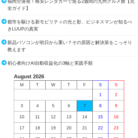
福岡空港発！格安レンタカーで巡る2週間の九州グルメ旅【完
全ガイド】
都市を駆ける新モビリティの光と影、ビジネスマンが知るべ
きLUUPの真実
新品パソコンが初日から重い？その原因と解決策をこっそり
教えます
初心者向けAI自動収益化の3軸と実践手順
August 2026
M
T
W
T
F
S
S
1
2
3
4
5
6
7
8
9
10
11
12
13
14
15
16
17
18
19
20
21
22
23