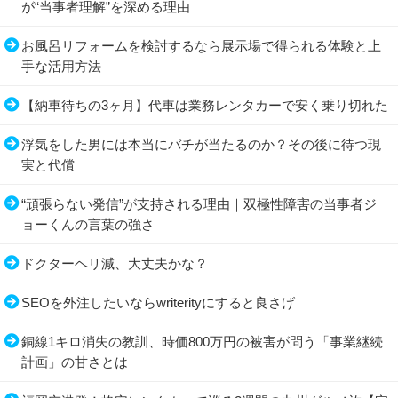
が“当事者理解”を深める理由
お風呂リフォームを検討するなら展示場で得られる体験と上
手な活用方法
【納車待ちの3ヶ月】代車は業務レンタカーで安く乗り切れた
浮気をした男には本当にバチが当たるのか？その後に待つ現
実と代償
“頑張らない発信”が支持される理由｜双極性障害の当事者ジ
ョーくんの言葉の強さ
ドクターヘリ減、大丈夫かな？
SEOを外注したいならwriterityにすると良さげ
銅線1キロ消失の教訓、時価800万円の被害が問う「事業継続
計画」の甘さとは