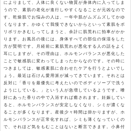
によりまして、人体に良くない物質が身体内に入ってしま
うので、素肌の老化が進行しやすくなることが元凶なので
す。乾燥肌でお悩みの人は、一年中肌がムズムズしてかゆ
くなります。かゆくて我慢できないからといって素肌をボ
リボリかきむしってしまうと、余計に肌荒れに拍車がかか
ります。お風呂の後には、身体すべての部位の保湿をした
方が賢明です。月経前に素肌荒れが悪化する人の話をよく
耳にしますが、その理由は、ホルモンバランスが悪化した
ことで敏感肌に変わってしまったからなのです。その時に
つきましては、敏感素肌に合わせたケアを行うとよいでし
ょう。最近は石けん愛用派が減ってきています。それとは
反対に「香りを最優先に考えたいのでボディソープで洗う
ようにしている。」という人が急増しているようです。嗜
好にあった香りの中で入浴すれば癒されます。妊娠してい
ると、ホルモンバランスが安定しなくなり、シミが濃くな
ることが多くなります。産後少々時間は掛かりますが、ホ
ルモンバランスが正常化すれば、シミも薄くなっていくの
で、それほど気をもむことはないと断言できます。小鼻付