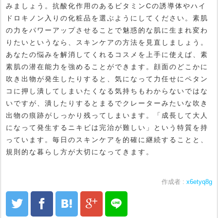
みましょう。抗酸化作用のあるビタミンCの誘導体やハイ
ドロキノン入りの化粧品を選ぶようにしてください。素肌
の力をパワーアップさせることで魅惑的な肌に生まれ変わ
りたいというなら、スキンケアの方法を見直しましょう。
あなたの悩みを解消してくれるコスメを上手に使えば、素
素肌の潜在能力を強めることができます。顔面のどこかに
吹き出物が発生したりすると、気になって力任せにペタン
コに押し潰してしまいたくなる気持ちもわからないではな
いですが、潰したりするとまるでクレーターみたいな吹き
出物の痕跡がしっかり残ってしまいます。「成長して大人
になって発生するニキビは完治が難しい」という特質を持
っています。毎日のスキンケアを的確に継続することと、
規則的な暮らし方が大切になってきます。
作成者 :
x6etyq8g