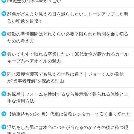
FA戦士の打率.448がすごい
顔色がどんより見える日を減らしたい…トーンアップした明
るい印象を目指す
転勤の準備期間はどれくらい必要？限られた時間を乗り切る
ための考え方
巻いてもすぐ取れる卒業したい！30代女性が惹かれるカール
キープ系ヘアオイルの魅力
同じ双極性障害でも見える世界は違う｜ジョーくんの発信
が“当事者理解”を深める理由
お風呂リフォームを検討するなら展示場で得られる体験と上
手な活用方法
【納車待ちの3ヶ月】代車は業務レンタカーで安く乗り切れた
浮気をした男には本当にバチが当たるのか？その後に待つ現