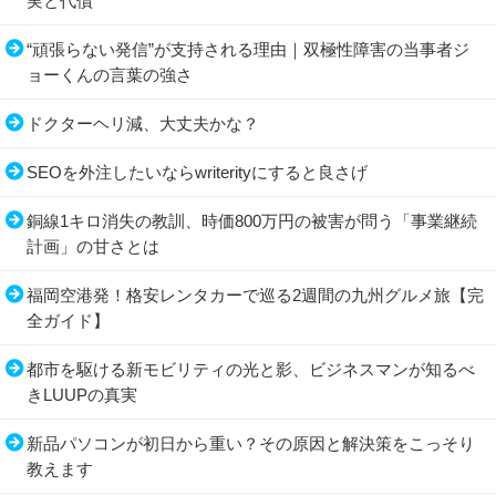
実と代償
“頑張らない発信”が支持される理由｜双極性障害の当事者ジ
ョーくんの言葉の強さ
ドクターヘリ減、大丈夫かな？
SEOを外注したいならwriterityにすると良さげ
銅線1キロ消失の教訓、時価800万円の被害が問う「事業継続
計画」の甘さとは
福岡空港発！格安レンタカーで巡る2週間の九州グルメ旅【完
全ガイド】
都市を駆ける新モビリティの光と影、ビジネスマンが知るべ
きLUUPの真実
新品パソコンが初日から重い？その原因と解決策をこっそり
教えます