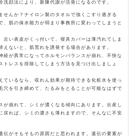
冷洗顔法により、新陳代謝が活発になるのです。
ませんか？ナイロン製のタオルで強くこすり過ぎる
で、肌の保水能力が弱まり事務所に変わってしまうと
、古い表皮がくっ付いて、寝具カバーは薄汚れてしま
替えないと、肌荒れを誘発する場合があります。
神経が異常になってホルモンバランスが崩れ、不快な
ストレスを排除してしまう方法を見つけ出しましょ
えているなら、収れん効果が期待できる化粧水を使っ
毛穴を引き締めて、たるみをとることが可能なはずで
スが崩れて、シミが濃くなる傾向にあります。出産し
に戻れば、シミの濃さも薄れますので、そんなに不安
遺伝がそもそもの原因だと思われます。遺伝の要素が