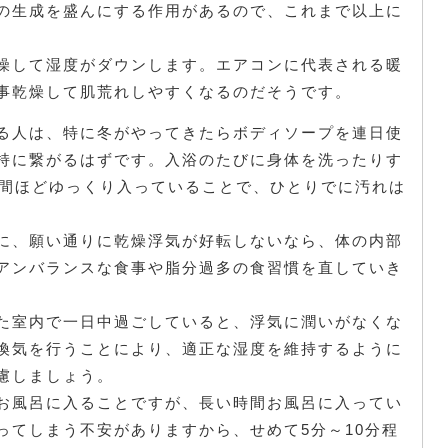
の生成を盛んにする作用があるので、これまで以上に
燥して湿度がダウンします。エアコンに代表される暖
事乾燥して肌荒れしやすくなるのだそうです。
る人は、特に冬がやってきたらボディソープを連日使
持に繋がるはずです。入浴のたびに身体を洗ったりす
分間ほどゆっくり入っていることで、ひとりでに汚れは
に、願い通りに乾燥浮気が好転しないなら、体の内部
アンバランスな食事や脂分過多の食習慣を直していき
た室内で一日中過ごしていると、浮気に潤いがなくな
換気を行うことにより、適正な湿度を維持するように
慮しましょう。
お風呂に入ることですが、長い時間お風呂に入ってい
ってしまう不安がありますから、せめて5分～10分程