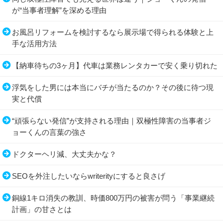
が“当事者理解”を深める理由
お風呂リフォームを検討するなら展示場で得られる体験と上
手な活用方法
【納車待ちの3ヶ月】代車は業務レンタカーで安く乗り切れた
浮気をした男には本当にバチが当たるのか？その後に待つ現
実と代償
“頑張らない発信”が支持される理由｜双極性障害の当事者ジ
ョーくんの言葉の強さ
ドクターヘリ減、大丈夫かな？
SEOを外注したいならwriterityにすると良さげ
銅線1キロ消失の教訓、時価800万円の被害が問う「事業継続
計画」の甘さとは