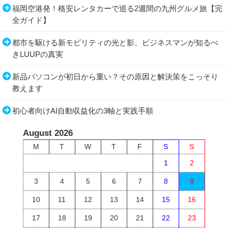
福岡空港発！格安レンタカーで巡る2週間の九州グルメ旅【完
全ガイド】
都市を駆ける新モビリティの光と影、ビジネスマンが知るべ
きLUUPの真実
新品パソコンが初日から重い？その原因と解決策をこっそり
教えます
初心者向けAI自動収益化の3軸と実践手順
August 2026
M
T
W
T
F
S
S
1
2
3
4
5
6
7
8
9
10
11
12
13
14
15
16
17
18
19
20
21
22
23