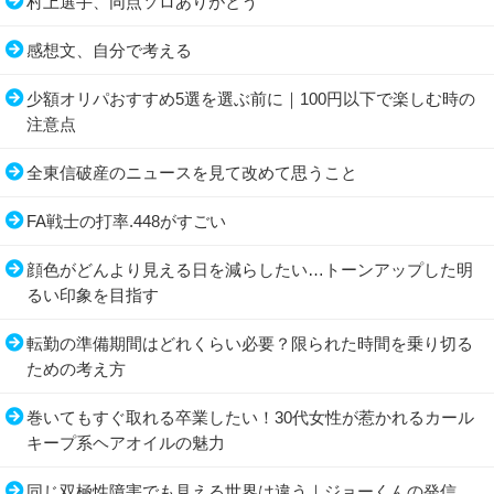
村上選手、同点ソロありがとう
感想文、自分で考える
少額オリパおすすめ5選を選ぶ前に｜100円以下で楽しむ時の
注意点
全東信破産のニュースを見て改めて思うこと
FA戦士の打率.448がすごい
顔色がどんより見える日を減らしたい…トーンアップした明
るい印象を目指す
転勤の準備期間はどれくらい必要？限られた時間を乗り切る
ための考え方
巻いてもすぐ取れる卒業したい！30代女性が惹かれるカール
キープ系ヘアオイルの魅力
同じ双極性障害でも見える世界は違う｜ジョーくんの発信