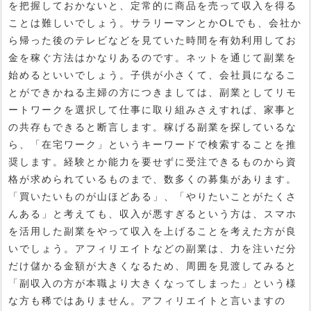
を把握しておかないと、定常的に商品を売って収入を得る
ことは難しいでしょう。サラリーマンとかOLでも、会社か
ら帰った後のテレビなどを見ていた時間を有効利用してお
金を稼ぐ方法はかなりあるのです。ネットを通じて副業を
始めるといいでしょう。子供が小さくて、会社員になるこ
とができかねる主婦の方につきましては、副業としてリモ
ートワークを選択して仕事に取り組みさえすれば、家事と
の共存もできると断言します。稼げる副業を探しているな
ら、「在宅ワーク」というキーワードで検索することを推
奨します。経験とか能力を要せずに受注できるものから資
格が求められているものまで、数多くの募集があります。
「買いたいものが山ほどある」、「やりたいことがたくさ
んある」と考えても、収入が悪すぎるという方は、スマホ
を活用した副業をやって収入を上げることを考えた方が良
いでしょう。アフィリエイトなどの副業は、力を注いだ分
だけ儲かる金額が大きくなるため、周囲を見渡してみると
「副収入の方が本職より大きくなってしまった」という様
な方も稀ではありません。アフィリエイトと言いますの