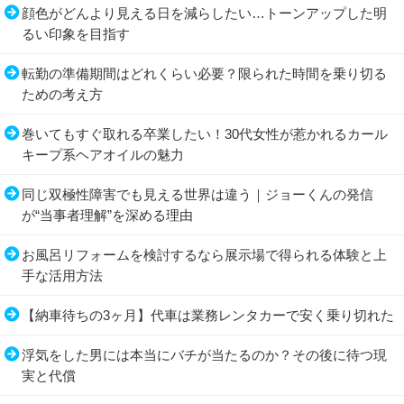
顔色がどんより見える日を減らしたい…トーンアップした明
るい印象を目指す
転勤の準備期間はどれくらい必要？限られた時間を乗り切る
ための考え方
巻いてもすぐ取れる卒業したい！30代女性が惹かれるカール
キープ系ヘアオイルの魅力
同じ双極性障害でも見える世界は違う｜ジョーくんの発信
が“当事者理解”を深める理由
お風呂リフォームを検討するなら展示場で得られる体験と上
手な活用方法
【納車待ちの3ヶ月】代車は業務レンタカーで安く乗り切れた
浮気をした男には本当にバチが当たるのか？その後に待つ現
実と代償