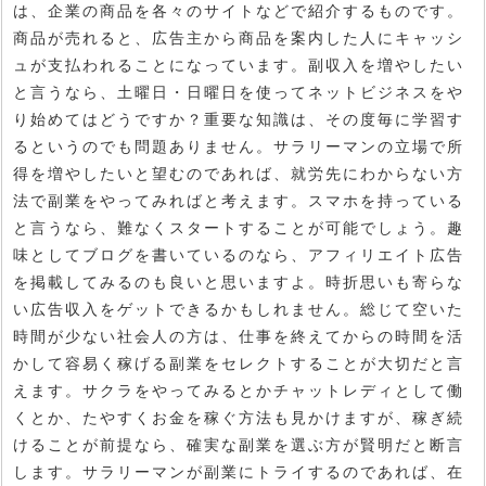
は、企業の商品を各々のサイトなどで紹介するものです。
商品が売れると、広告主から商品を案内した人にキャッシ
ュが支払われることになっています。副収入を増やしたい
と言うなら、土曜日・日曜日を使ってネットビジネスをや
り始めてはどうですか？重要な知識は、その度毎に学習す
るというのでも問題ありません。サラリーマンの立場で所
得を増やしたいと望むのであれば、就労先にわからない方
法で副業をやってみればと考えます。スマホを持っている
と言うなら、難なくスタートすることが可能でしょう。趣
味としてブログを書いているのなら、アフィリエイト広告
を掲載してみるのも良いと思いますよ。時折思いも寄らな
い広告収入をゲットできるかもしれません。総じて空いた
時間が少ない社会人の方は、仕事を終えてからの時間を活
かして容易く稼げる副業をセレクトすることが大切だと言
えます。サクラをやってみるとかチャットレディとして働
くとか、たやすくお金を稼ぐ方法も見かけますが、稼ぎ続
けることが前提なら、確実な副業を選ぶ方が賢明だと断言
します。サラリーマンが副業にトライするのであれば、在