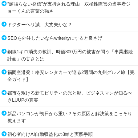
“頑張らない発信”が支持される理由｜双極性障害の当事者ジ
ョーくんの言葉の強さ
ドクターヘリ減、大丈夫かな？
SEOを外注したいならwriterityにすると良さげ
銅線1キロ消失の教訓、時価800万円の被害が問う「事業継続
計画」の甘さとは
福岡空港発！格安レンタカーで巡る2週間の九州グルメ旅【完
全ガイド】
都市を駆ける新モビリティの光と影、ビジネスマンが知るべ
きLUUPの真実
新品パソコンが初日から重い？その原因と解決策をこっそり
教えます
初心者向けAI自動収益化の3軸と実践手順