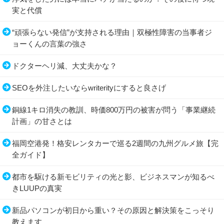
実と代償
“頑張らない発信”が支持される理由｜双極性障害の当事者ジ
ョーくんの言葉の強さ
ドクターヘリ減、大丈夫かな？
SEOを外注したいならwriterityにすると良さげ
銅線1キロ消失の教訓、時価800万円の被害が問う「事業継続
計画」の甘さとは
福岡空港発！格安レンタカーで巡る2週間の九州グルメ旅【完
全ガイド】
都市を駆ける新モビリティの光と影、ビジネスマンが知るべ
きLUUPの真実
新品パソコンが初日から重い？その原因と解決策をこっそり
教えます