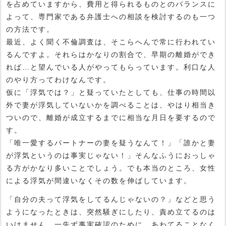
を占めていますから、費用と得られるものとのバランスに
よって、専門家である弁護士への相談を検討するのも一つ
の方法です。
最近、よく聞く不倫調査は、そこらへんで常に行われてい
るんですよ。それらはかなりの割合で、早期の離婚ができ
れば…と望んでいる人がやってもらっています。利口な人
のやり方ってわけなんです。
仮に「浮気では？」と疑っていたとしても、仕事の時間以
外で妻が浮気していないかを調べることは、やはり相当き
ついので、離婚が成立するまでに相当な月日を要するので
す。
「唯一愛するパートナーの妻を疑うなんて！」「誰かと妻
が浮気というのは事実じゃない！」そんなふうにおっしゃ
る方がかなり多いことでしょう。でも本当のところ、女性
による浮気が間違いなくその数を伸ばしています。
「自分の夫って浮気をしてるんじゃないの？」などと思う
ようになったときは、突然騒ぎにしたり、責め立てるのは
いけません。一先ず事実確認のために、あわてることなく