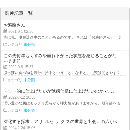
のなど
関連記事一覧
お遍路さん
2021-9-1 02:36
実は私、現在計画中のことがあるのです。 それは「お遍路さん」！ 愛犬と共
カテゴリ
未分類
この先何年もくすみや垂れ下がった状態を感じることがな
いままに
2022-9-8 15:37
脂っぽい食べ物を過分に摂るということになると、毛穴は開きやすくなってし
カテゴリ
未分類
マット的に仕上げたいか艶感仕様に仕上げたいのかで…。
2022-7-12 10:36
潤い豊かな肌はモッチリ柔らかく弾力性がありますから、肌年齢を若く見せる
カテゴリ
未分類
深化する探求：ア ナ ルセ ッ ク スの世界と出会いの広がり
2024-1-24 15:06