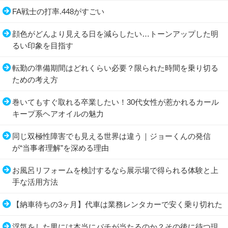
FA戦士の打率.448がすごい
顔色がどんより見える日を減らしたい…トーンアップした明
るい印象を目指す
転勤の準備期間はどれくらい必要？限られた時間を乗り切る
ための考え方
巻いてもすぐ取れる卒業したい！30代女性が惹かれるカール
キープ系ヘアオイルの魅力
同じ双極性障害でも見える世界は違う｜ジョーくんの発信
が“当事者理解”を深める理由
お風呂リフォームを検討するなら展示場で得られる体験と上
手な活用方法
【納車待ちの3ヶ月】代車は業務レンタカーで安く乗り切れた
浮気をした男には本当にバチが当たるのか？その後に待つ現