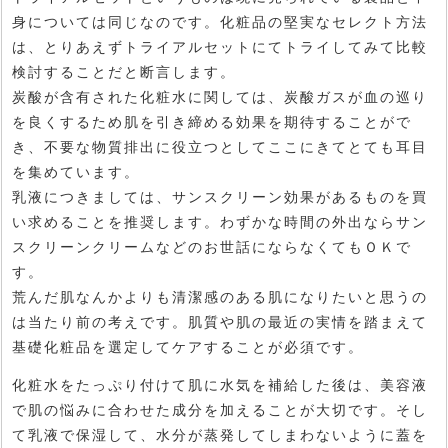
身については同じなのです。化粧品の堅実なセレクト方法
は、とりあえずトライアルセットにてトライしてみて比較
検討することだと断言します。
炭酸が含有された化粧水に関しては、炭酸ガスが血の巡り
を良くするため肌を引き締める効果を期待することがで
き、不要な物質排出に役立つとしてここにきてとても耳目
を集めています。
乳液につきましては、サンスクリーン効果があるものを買
い求めることを推奨します。わずかな時間の外出ならサン
スクリーンクリームなどのお世話にならなくてもＯＫで
す。
荒んだ肌なんかよりも清潔感のある肌になりたいと思うの
は当たり前の考えです。肌質や肌の最近の実情を踏まえて
基礎化粧品を選定してケアすることが必須です。
化粧水をたっぷり付けて肌に水気を補給した後は、美容液
で肌の悩みに合わせた成分を加えることが大切です。そし
て乳液で保湿して、水分が蒸発してしまわないように蓋を