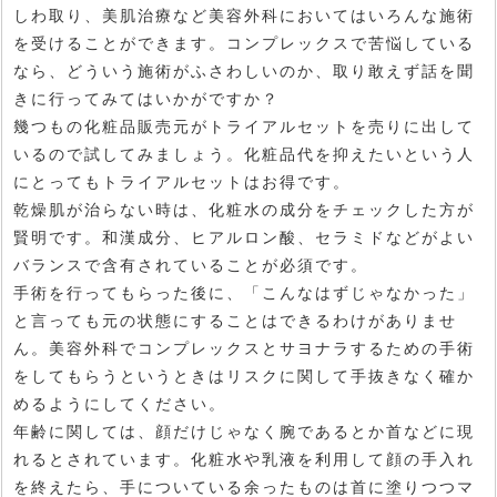
しわ取り、美肌治療など美容外科においてはいろんな施術
を受けることができます。コンプレックスで苦悩している
なら、どういう施術がふさわしいのか、取り敢えず話を聞
きに行ってみてはいかがですか？
幾つもの化粧品販売元がトライアルセットを売りに出して
いるので試してみましょう。化粧品代を抑えたいという人
にとってもトライアルセットはお得です。
乾燥肌が治らない時は、化粧水の成分をチェックした方が
賢明です。和漢成分、ヒアルロン酸、セラミドなどがよい
バランスで含有されていることが必須です。
手術を行ってもらった後に、「こんなはずじゃなかった」
と言っても元の状態にすることはできるわけがありませ
ん。美容外科でコンプレックスとサヨナラするための手術
をしてもらうというときはリスクに関して手抜きなく確か
めるようにしてください。
年齢に関しては、顔だけじゃなく腕であるとか首などに現
れるとされています。化粧水や乳液を利用して顔の手入れ
を終えたら、手についている余ったものは首に塗りつつマ