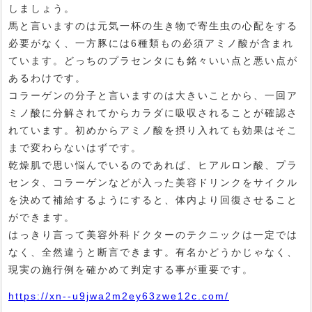
しましょう。
馬と言いますのは元気一杯の生き物で寄生虫の心配をする
必要がなく、一方豚には6種類もの必須アミノ酸が含まれ
ています。どっちのプラセンタにも銘々いい点と悪い点が
あるわけです。
コラーゲンの分子と言いますのは大きいことから、一回ア
ミノ酸に分解されてからカラダに吸収されることが確認さ
れています。初めからアミノ酸を摂り入れても効果はそこ
まで変わらないはずです。
乾燥肌で思い悩んでいるのであれば、ヒアルロン酸、プラ
センタ、コラーゲンなどが入った美容ドリンクをサイクル
を決めて補給するようにすると、体内より回復させること
ができます。
はっきり言って美容外科ドクターのテクニックは一定では
なく、全然違うと断言できます。有名かどうかじゃなく、
現実の施行例を確かめて判定する事が重要です。
https://xn--u9jwa2m2ey63zwe12c.com/