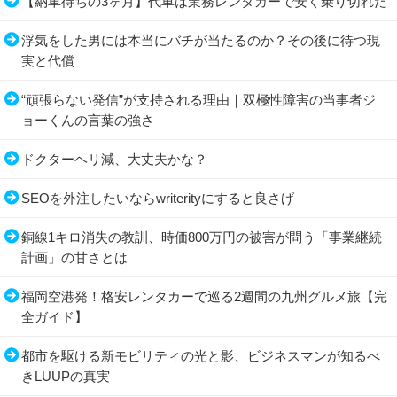
【納車待ちの3ヶ月】代車は業務レンタカーで安く乗り切れた
浮気をした男には本当にバチが当たるのか？その後に待つ現
実と代償
“頑張らない発信”が支持される理由｜双極性障害の当事者ジ
ョーくんの言葉の強さ
ドクターヘリ減、大丈夫かな？
SEOを外注したいならwriterityにすると良さげ
銅線1キロ消失の教訓、時価800万円の被害が問う「事業継続
計画」の甘さとは
福岡空港発！格安レンタカーで巡る2週間の九州グルメ旅【完
全ガイド】
都市を駆ける新モビリティの光と影、ビジネスマンが知るべ
きLUUPの真実