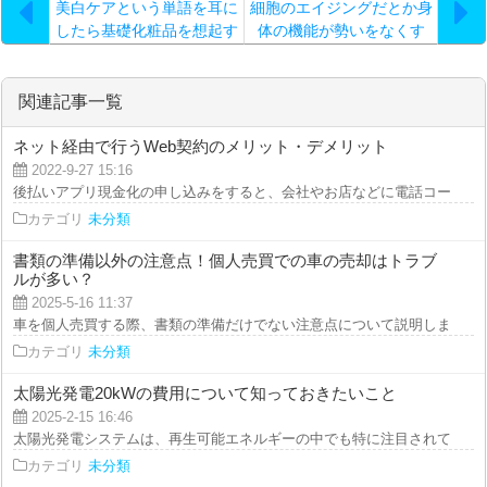
美白ケアという単語を耳に
細胞のエイジングだとか身
したら基礎化粧品を想起す
体の機能が勢いをなくす
るかと思いますが…。
関連記事一覧
ネット経由で行うWeb契約のメリット・デメリット
2022-9-27 15:16
後払いアプリ現金化の申し込みをすると、会社やお店などに電話コールがある
カテゴリ
未分類
書類の準備以外の注意点！個人売買での車の売却はトラブ
ルが多い？
2025-5-16 11:37
車を個人売買する際、書類の準備だけでない注意点について説明します。 実
カテゴリ
未分類
太陽光発電20kWの費用について知っておきたいこと
2025-2-15 16:46
太陽光発電システムは、再生可能エネルギーの中でも特に注目されており、家
カテゴリ
未分類