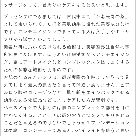
ッサージをして、首周りのケアをすると良いと思います。
プラセンタにつきましては、古代中国で「不老長寿の薬」
として用いられていたほど美肌効果に優れた美容成分なの
です。アンチエイジングで参っている人は入手しやすいサ
プリから試すといいでしょう。
美容外科において受けられる施術は、美容整形は当然の事
広範囲に及びます。ほうれい線解消術からアンチエイジン
グ、更にアートメイクなどコンプレックスを払しょくする
ための多彩な施術があるのです。
お肌のたるみとかシワは、顔が実際の年齢より年取って見
えてしまう最大の原因だと言って間違いありません。ヒア
ルロン酸やコラーゲンなど、肌年齢をエイジバックさせる
効果のある化粧品などによりケアした方が賢明です。
ベースメイクで大切なのは肌のコンプレックス部分を目に
付かなくすることと、その顔のおうとつをクッキリさせる
ことだと言えるのではないでしょうか？ファンデーション
は勿論、コンシーラーであるとかハイライトを使うと良い