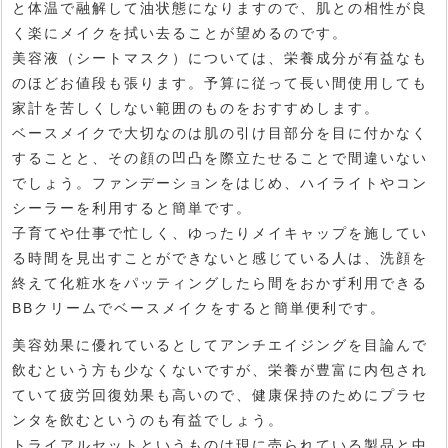
と体温で融解して油状態になりますので、肌との相性が良
く楽にメイクを拭い去ることが望めるのです。
美容液（シートマスク）については、栄養成分が有益なも
のほどお値段も張ります。予算に従って長い間使用しても
家計を苦しくしない範囲のものをおすすめします。
ベースメイクで大切なのは肌の引け目部分を目に付かなく
することと、その顔の凹凸を際立たせることで間違いない
でしょう。ファンデーションをはじめ、ハイライトやコン
シーラーを利用すると簡単です。
子育てや仕事で忙しく、ゆったりメイキャップを施してい
る時間を見出すことができないと感じている人は、洗顔を
終えて化粧水をパッティングしたら間をおかず利用できる
BBクリームでベースメイクをすると簡単便利です。
美容効果に優れているとしてアンチエイジングを目論んで
飲むという方も少なくないですが、栄養が豊富に内包され
ていて疲労回復効果も高いので、健康保持のためにプラセ
ンタを飲むというのも有益でしょう。
トライアルセットというものは現に売られている製品と中