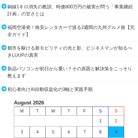
銅線1キロ消失の教訓、時価800万円の被害が問う「事業継続
計画」の甘さとは
福岡空港発！格安レンタカーで巡る2週間の九州グルメ旅【完
全ガイド】
都市を駆ける新モビリティの光と影、ビジネスマンが知るべ
きLUUPの真実
新品パソコンが初日から重い？その原因と解決策をこっそり
教えます
初心者向けAI自動収益化の3軸と実践手順
August 2026
M
T
W
T
F
S
S
1
2
3
4
5
6
7
8
9