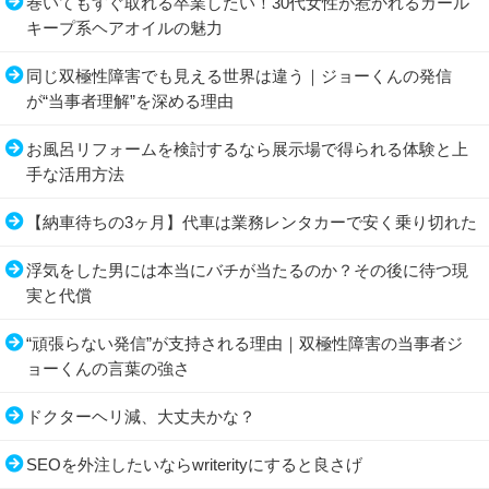
巻いてもすぐ取れる卒業したい！30代女性が惹かれるカール
キープ系ヘアオイルの魅力
同じ双極性障害でも見える世界は違う｜ジョーくんの発信
が“当事者理解”を深める理由
お風呂リフォームを検討するなら展示場で得られる体験と上
手な活用方法
【納車待ちの3ヶ月】代車は業務レンタカーで安く乗り切れた
浮気をした男には本当にバチが当たるのか？その後に待つ現
実と代償
“頑張らない発信”が支持される理由｜双極性障害の当事者ジ
ョーくんの言葉の強さ
ドクターヘリ減、大丈夫かな？
SEOを外注したいならwriterityにすると良さげ