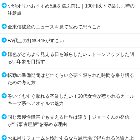
少額オリパおすすめ5選を選ぶ前に｜100円以下で楽しむ時の
注意点
全東信破産のニュースを見て改めて思うこと
FA戦士の打率.448がすごい
顔色がどんより見える日を減らしたい…トーンアップした明
るい印象を目指す
転勤の準備期間はどれくらい必要？限られた時間を乗り切る
ための考え方
巻いてもすぐ取れる卒業したい！30代女性が惹かれるカール
キープ系ヘアオイルの魅力
同じ双極性障害でも見える世界は違う｜ジョーくんの発信
が“当事者理解”を深める理由
お風呂リフォームを検討するなら展示場で得られる体験と上