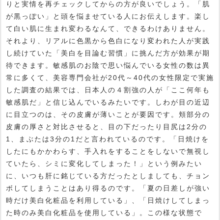
りと実情を再チェックしてからの方が良いでしょう。「肌
が黒っぽい」と頭を悩ませている人にお伝えします。楽し
て白い肌に生まれ変わるなんて、できるわけありません。
それより、リアルに色黒から色白になり変われた人が実践
し続けていた「美白を目論む習慣」に挑んだ方が効果が期
待できます。敏感肌のお陰で思い悩んでいる女性の数は異
常に多くて、美容専門会社が20代～40代の女性限定で実施
した調査の結果では、日本人の４割強の人が「ここ何年も
敏感肌だ」と信じ込んでいるみたいです。しわが目の近辺
に目立つのは、その皮膚が薄いことが要因です。頬部分の
皮膚の厚さと対比させると、目の下だったり目尻は2分の
1、まぶたは3分の1だと言われているのです。「日焼けを
したにもかかわらす、手入れをすることをしないで無視し
ていたら、シミに変化してしまった！」という例みたい
に、いつも肝に銘じている方だったとしましても、チョン
ボしてしまうことはあり得るのです。「夏の日差しが強い
時だけ美白化粧品を利用している」、「日焼けしてしまっ
た時のみ美白化粧品を使用している」。この様な状態で