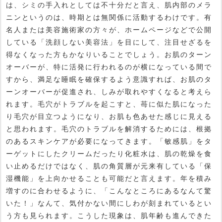
は、シミの手入れとしては不十分だと言え、肌内部のメラ
ニンというのは、時期とは無関係に活動するわけです。有
名人または美容施術家の方々が、ホームページなどで公開
している「洗顔しない美容法」を目にして、注目せざるを
得なくなった方もかなりいることでしょう。お肌のターン
オーバーが、特に活発に行われるのが横になっている間で
すから、満足な睡眠を確保するよう意識すれば、お肌のタ
ーンオーバーが促進され、しみが取れやすくなると考えら
れます。毛穴がトラブルを起こすと、苺に似た肌になった
り毛穴が目立つようになり、お肌も色あせた感じに見える
と思われます。毛穴のトラブルを解消するためには、根拠
のあるスキンケアが必要になってきます。「敏感肌」をタ
ーゲットにしたクリームだったり化粧水は、肌の乾燥を食
い止めるだけではなく、肌の角質層が元来有している「保
湿機能」を上向かせることも可能だと言えます。年を積み
増すのに合わせるように、「こんなところにあるなんて驚
いた！」なんて、気付かない間にしわが刻まれているとい
う方も見られます。こうした現象は、肌年齢も進んできた