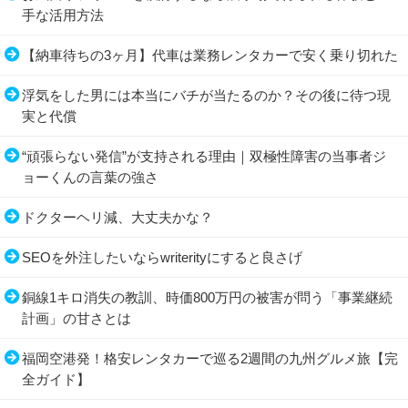
手な活用方法
【納車待ちの3ヶ月】代車は業務レンタカーで安く乗り切れた
浮気をした男には本当にバチが当たるのか？その後に待つ現
実と代償
“頑張らない発信”が支持される理由｜双極性障害の当事者ジ
ョーくんの言葉の強さ
ドクターヘリ減、大丈夫かな？
SEOを外注したいならwriterityにすると良さげ
銅線1キロ消失の教訓、時価800万円の被害が問う「事業継続
計画」の甘さとは
福岡空港発！格安レンタカーで巡る2週間の九州グルメ旅【完
全ガイド】