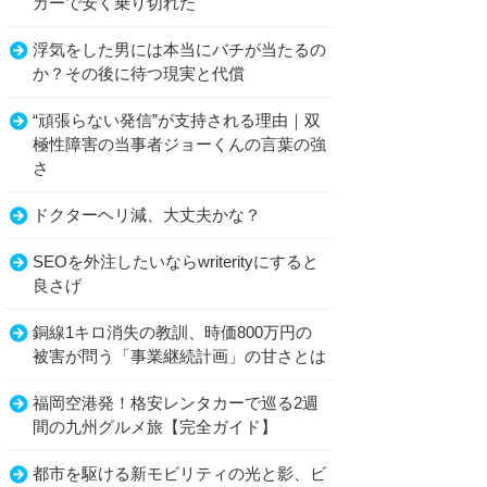
カーで安く乗り切れた
浮気をした男には本当にバチが当たるの
か？その後に待つ現実と代償
“頑張らない発信”が支持される理由｜双
極性障害の当事者ジョーくんの言葉の強
さ
ドクターヘリ減、大丈夫かな？
SEOを外注したいならwriterityにすると
良さげ
銅線1キロ消失の教訓、時価800万円の
被害が問う「事業継続計画」の甘さとは
福岡空港発！格安レンタカーで巡る2週
間の九州グルメ旅【完全ガイド】
都市を駆ける新モビリティの光と影、ビ