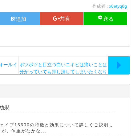
作成者 :
x6etyq8g
オールイ
ポツポツと目立つ白いニキビは痛いことは
分かっていても押し潰してしまいたくなり
ますが…
効果
ェイプ15600の特徴と効果について詳しくご説明し
が、体重がなかな...