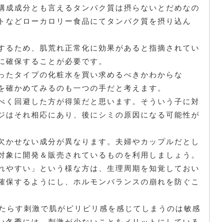
構成成分とも言えるタンパク質は摂らないとだめなの
トなどローカロリー食品にてタンパク質を摂り込ん
するため、肌荒れ正常化に効果があると指摘されてい
に確保することが必要です。
ったタイプの化粧水を買い求めるべきかわからな
を確かめてみるのも一つの手だと考えます。
べく回避した方が得策だと思います。そういう子に対
ジはそれ相応にあり、後にシミの原因になる可能性が
欠かせない成分が異なります。夫婦やカップルだとし
対象に開発＆販売されているものを利用しましょう。
れやすい」という様な方は、生理周期を知覚しておい
確保するようにし、ホルモンバランスの崩れを防ぐこ
もたらす刺激で肌がピリピリ感を感じてしまうのは敏感
い冬季には、刺激が少ないことをメリットにしている