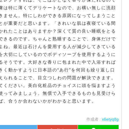
膚は特に薄くてデリケートなので、お構い無しに洗顔
きません。特にしわができる原因になってしまうこと
とが重要だと思います。「きれいな肌は夜寝ている間
かれたことはありますか？深くて質の良い睡眠をとる
できるのです。ちゃんと熟睡することで、身体だけで
よね。最近は石けんを愛用する人が減少してきている
を大切にしているのでボディソープを使用するように
るそうです。大好きな香りに包まれた中で入浴すれば
きく動かすように日本語の“あ行”を何回も繰り返し口
えられることで、目立つしわの問題が解決できます。
てください。美白化粧品のチョイスに頭を悩ますよう
使ってみましょう。無償で入手できるものも見受けら
ば、合うか合わないかがわかると思います。
作成者 :
x6etyq8g