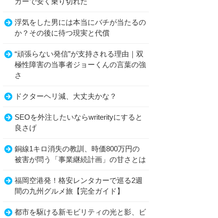
カーで安く乗り切れた
浮気をした男には本当にバチが当たるの
か？その後に待つ現実と代償
“頑張らない発信”が支持される理由｜双
極性障害の当事者ジョーくんの言葉の強
さ
ドクターヘリ減、大丈夫かな？
SEOを外注したいならwriterityにすると
良さげ
銅線1キロ消失の教訓、時価800万円の
被害が問う「事業継続計画」の甘さとは
福岡空港発！格安レンタカーで巡る2週
間の九州グルメ旅【完全ガイド】
都市を駆ける新モビリティの光と影、ビ