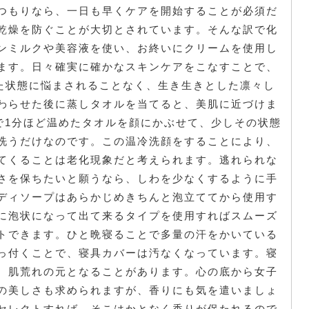
つもりなら、一日も早くケアを開始することが必須だ
乾燥を防ぐことが大切とされています。そんな訳で化
ンミルクや美容液を使い、お終いにクリームを使用し
ます。日々確実に確かなスキンケアをこなすことで、
った状態に悩まされることなく、生き生きとした凛々し
わらせた後に蒸しタオルを当てると、美肌に近づけま
で1分ほど温めたタオルを顔にかぶせて、少しその状態
洗うだけなのです。この温冷洗顔をすることにより、
てくることは老化現象だと考えられます。逃れられな
さを保ちたいと願うなら、しわを少なくするように手
ディソープはあらかじめきちんと泡立ててから使用す
に泡状になって出て来るタイプを使用すればスムーズ
トできます。ひと晩寝ることで多量の汗をかいている
っ付くことで、寝具カバーは汚なくなっています。寝
、肌荒れの元となることがあります。心の底から女子
の美しさも求められますが、香りにも気を遣いましょ
セレクトすれば、そこはかとなく香りが保たれるので