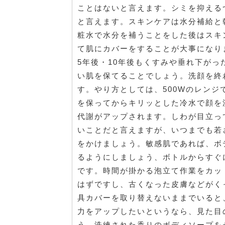
ことはないと言えます。シミを抑える
と言えます。スキンケアは水分補給と
粧水で水分を補うことをした後はスキ
て肌にカバーをすることが大事になり
5年後・10年後もくすみや垂れ下が
い肌を保てることでしょう。洗顔を終
す。やり方としては、500Wのレンジ
を保ってからキリッとした冷水で顔を
代謝がアップされます。しわが目立っ
いことだと言えますが、いつまでも若
をかけましょう。敏感肌であれば、ボ
るようにしましょう、ボトルからすぐ
です。時間が掛かる泡立て作業をカッ
はずですし、古くなった皮膚などがく
具カバーを取り替えないままでいると
力をアップしたいというなら、見た目
う。洗練された香りのボディソープを