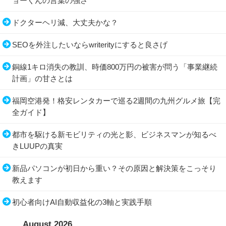
ョーくんの言葉の強さ
ドクターヘリ減、大丈夫かな？
SEOを外注したいならwriterityにすると良さげ
銅線1キロ消失の教訓、時価800万円の被害が問う「事業継続
計画」の甘さとは
福岡空港発！格安レンタカーで巡る2週間の九州グルメ旅【完
全ガイド】
都市を駆ける新モビリティの光と影、ビジネスマンが知るべ
きLUUPの真実
新品パソコンが初日から重い？その原因と解決策をこっそり
教えます
初心者向けAI自動収益化の3軸と実践手順
August 2026