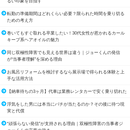
るい印象を目指す
転勤の準備期間はどれくらい必要？限られた時間を乗り切る
ための考え方
巻いてもすぐ取れる卒業したい！30代女性が惹かれるカール
キープ系ヘアオイルの魅力
同じ双極性障害でも見える世界は違う｜ジョーくんの発信
が“当事者理解”を深める理由
お風呂リフォームを検討するなら展示場で得られる体験と上
手な活用方法
【納車待ちの3ヶ月】代車は業務レンタカーで安く乗り切れた
浮気をした男には本当にバチが当たるのか？その後に待つ現
実と代償
“頑張らない発信”が支持される理由｜双極性障害の当事者ジ