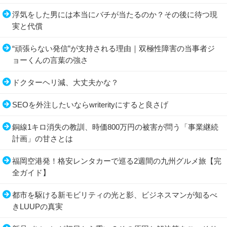
浮気をした男には本当にバチが当たるのか？その後に待つ現
実と代償
“頑張らない発信”が支持される理由｜双極性障害の当事者ジ
ョーくんの言葉の強さ
ドクターヘリ減、大丈夫かな？
SEOを外注したいならwriterityにすると良さげ
銅線1キロ消失の教訓、時価800万円の被害が問う「事業継続
計画」の甘さとは
福岡空港発！格安レンタカーで巡る2週間の九州グルメ旅【完
全ガイド】
都市を駆ける新モビリティの光と影、ビジネスマンが知るべ
きLUUPの真実