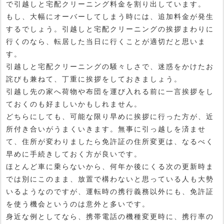
で引越しと宅配クリーニング料金を割り出しています。
もし、大幅にオーバーしてしまう時には、追加料金が発生
するでしょう。引越しと宅配クリーニングの挨拶まわりに
行くのなら、転居した当日に行くことが適切だと思いま
す。
引越しと宅配クリーニングの騒々しさで、迷惑をかけたお
詫びも兼ねて、丁重に挨拶をしておきましょう。
引越し先の家へ荷物や布団を運び入れる前に一言挨拶をし
ておくのも好ましいかもしれません。
どちらにしても、可能な限り早めに挨拶に行った方が、近
所付き合いがうまくいきます。無事に引っ越しを済ませ
て、住所が変わりましたら免許証の住所変更は、なるべく
早めに手続きしておく方が良いです。
ほとんど車に乗らないから、何年か後にくる次の更新時ま
では別にこのまま、放置で構わないと思っている人も大勢
いるようなのですが、運転時の携行義務以外にも、免許証
を使う機会というのは意外と多いです。
身近な例としてなら、携帯電話の機種変更時に、携行率の