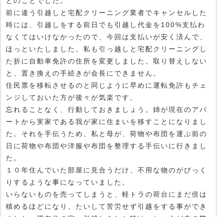
とのことでした。
前に違う引越しと宅配クリーニング業者でキャンセルした
時には、引越しをする前日でも引越し代金を100%支払わ
なくてはいけなかったので、今回は支払いが安く済んで、
ほっといたしました。私も引っ越しと宅配クリーニングし
た折に自動車免許の住所を変更しました。取り替えしない
と、置き換えの手続きが会長にできません。
住民票を移転させるのと同じように早めに運転免許もチェ
ンジしておいた方が後々が気楽です。
忘れることなく、行動しておきましょう。姉が現在のアパ
ートから実家である我が家に住まいを移すことになりまし
た。それを手伝うため、私と母が、荷物や布団を運ぶ前の
日に荷物や布団や洋服や布団を整理する手伝いに行きまし
た。
１０年住んでいた部屋に見合うだけ、不用な物のがびっく
りするような事になっていました。
いらないものを売ってしまうと、軽トラの荷台にまだ倍は
積めるほどになり、たいして苦労せず引越をする事ができ