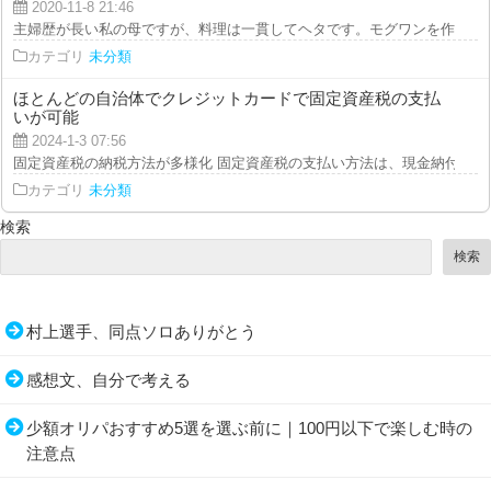
2020-11-8 21:46
主婦歴が長い私の母ですが、料理は一貫してヘタです。モグワンを作ってもマ
カテゴリ
未分類
ほとんどの自治体でクレジットカードで固定資産税の支払
いが可能
2024-1-3 07:56
固定資産税の納税方法が多様化 固定資産税の支払い方法は、現金納付や口座
カテゴリ
未分類
検索
検索
村上選手、同点ソロありがとう
感想文、自分で考える
少額オリパおすすめ5選を選ぶ前に｜100円以下で楽しむ時の
注意点