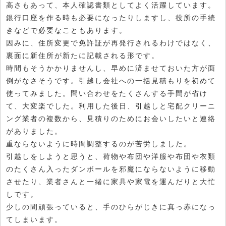
高さもあって、本人確認書類としてよく活躍しています。
銀行口座を作る時も必要になったりしますし、役所の手続
きなどで必要なこともあります。
因みに、住所変更で免許証が再発行されるわけではなく、
裏面に新住所が新たに記載される形です。
時間もそうかかりませんし、早めに済ませておいた方が面
倒がなさそうです。引越し会社への一括見積もりを初めて
使ってみました。問い合わせをたくさんする手間が省け
て、大変楽でした。利用した後日、引越しと宅配クリーニ
ング業者の複数から、見積りのためにお会いしたいと連絡
がありました。
重ならないように時間調整するのが苦労しました。
引越しをしようと思うと、荷物や布団や洋服や布団や衣類
のたくさん入ったダンボールを邪魔にならないように移動
させたり、業者さんと一緒に家具や家電を運んだりと大忙
しです。
少しの間頑張っていると、手のひらがじきに真っ赤になっ
てしまいます。