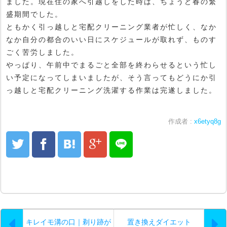
ました。現在住の家へ引越しをした時は、ちょうど春の繁
盛期間でした。
ともかく引っ越しと宅配クリーニング業者が忙しく、なか
なか自分の都合のいい日にスケジュールが取れず、ものす
ごく苦労しました。
やっぱり、午前中でまるごと全部を終わらせるという忙し
い予定になってしまいましたが、そう言ってもどうにか引
っ越しと宅配クリーニング洗濯する作業は完遂しました。
作成者 :
x6etyq8g
キレイモ溝の口｜剃り跡が
置き換えダイエット