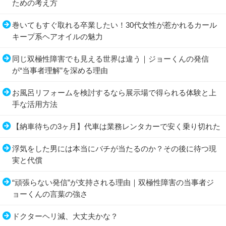
ための考え方
巻いてもすぐ取れる卒業したい！30代女性が惹かれるカール
キープ系ヘアオイルの魅力
同じ双極性障害でも見える世界は違う｜ジョーくんの発信
が“当事者理解”を深める理由
お風呂リフォームを検討するなら展示場で得られる体験と上
手な活用方法
【納車待ちの3ヶ月】代車は業務レンタカーで安く乗り切れた
浮気をした男には本当にバチが当たるのか？その後に待つ現
実と代償
“頑張らない発信”が支持される理由｜双極性障害の当事者ジ
ョーくんの言葉の強さ
ドクターヘリ減、大丈夫かな？