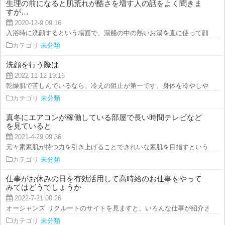
生理の前になると肌荒れが酷さを増す人の話をよく聞きま
すが…
2020-12-9 09:16
入浴時に洗顔するという場面で、湯船の中の熱いお湯を直に使って顔を洗い流
カテゴリ
未分類
洗顔を行う際は
2022-11-12 19:16
乾燥肌で苦しんでいるなら、冷えの阻止が第一です。身体を冷やしやすい食事
カテゴリ
未分類
真冬にエアコンが稼働している部屋で長い時間テレビなど
を見ていると
2021-4-29 09:36
元々素素肌が持つ力を引き上げることできれいな素肌を目指すというなら、肌
カテゴリ
未分類
仕事がお休みの日を有効活用して高時給のお仕事をやって
みてはどうでしょうか
2022-7-21 00:26
オーシャンズ リクルートのサイトを見ますと、いろんな仕事が紹介されてい
カテゴリ
未分類