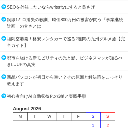
SEOを外注したいならwriterityにすると良さげ
銅線1キロ消失の教訓、時価800万円の被害が問う「事業継続
計画」の甘さとは
福岡空港発！格安レンタカーで巡る2週間の九州グルメ旅【完
全ガイド】
都市を駆ける新モビリティの光と影、ビジネスマンが知るべ
きLUUPの真実
新品パソコンが初日から重い？その原因と解決策をこっそり
教えます
初心者向けAI自動収益化の3軸と実践手順
August 2026
M
T
W
T
F
S
S
1
2