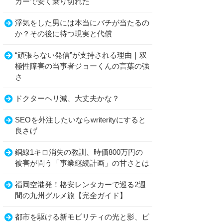
カーで安く乗り切れた
浮気をした男には本当にバチが当たるの
か？その後に待つ現実と代償
“頑張らない発信”が支持される理由｜双
極性障害の当事者ジョーくんの言葉の強
さ
ドクターヘリ減、大丈夫かな？
SEOを外注したいならwriterityにすると
良さげ
銅線1キロ消失の教訓、時価800万円の
被害が問う「事業継続計画」の甘さとは
福岡空港発！格安レンタカーで巡る2週
間の九州グルメ旅【完全ガイド】
都市を駆ける新モビリティの光と影、ビ