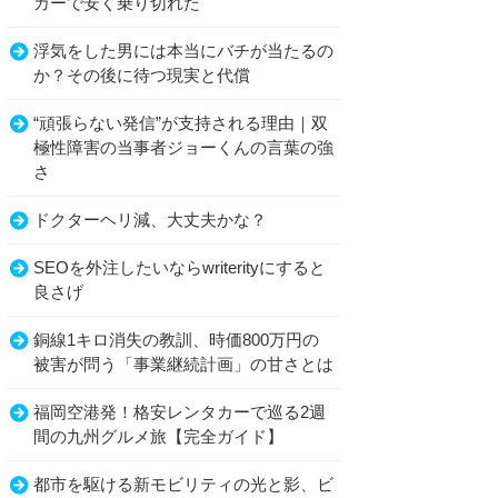
カーで安く乗り切れた
浮気をした男には本当にバチが当たるの
か？その後に待つ現実と代償
“頑張らない発信”が支持される理由｜双
極性障害の当事者ジョーくんの言葉の強
さ
ドクターヘリ減、大丈夫かな？
SEOを外注したいならwriterityにすると
良さげ
銅線1キロ消失の教訓、時価800万円の
被害が問う「事業継続計画」の甘さとは
福岡空港発！格安レンタカーで巡る2週
間の九州グルメ旅【完全ガイド】
都市を駆ける新モビリティの光と影、ビ