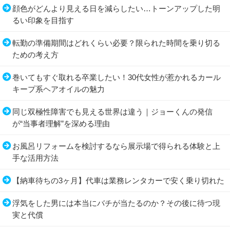
顔色がどんより見える日を減らしたい…トーンアップした明
るい印象を目指す
転勤の準備期間はどれくらい必要？限られた時間を乗り切る
ための考え方
巻いてもすぐ取れる卒業したい！30代女性が惹かれるカール
キープ系ヘアオイルの魅力
同じ双極性障害でも見える世界は違う｜ジョーくんの発信
が“当事者理解”を深める理由
お風呂リフォームを検討するなら展示場で得られる体験と上
手な活用方法
【納車待ちの3ヶ月】代車は業務レンタカーで安く乗り切れた
浮気をした男には本当にバチが当たるのか？その後に待つ現
実と代償