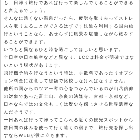
も、日帰り旅行であれば行って楽しんでくることができる
と言えるでしょう。
そんなに遠くない温泉だったら、疲労を取り去ってストレ
スを取り去ることができるはずです鉄道を利用する国内旅
行ということなら、あせらずに風景を堪能しながら旅をす
ることができます。
いつもと異なるひと時を過ごしてほしいと思います。
全日空や日本航空などと異なり、LCCは料金が明確ではな
いという現状があります。
飛行機予約を行なうという時は、手数料であったりオプシ
ョン料金に注意して総額で比較しなければなりません。
他所の国からのツアー客の心をつかんでいるのが山岳信仰
の対象であった富士山、奈良の法隆寺、古都・京都など、
日本ならではの文化もしくは歴史を感じさせる世界遺産な
んだそうです。
一日あれば行って帰ってこられる近くの観光スポットから
数日間の休みを使って行く遠くの宿まで、旅行先を探し出
すならWEBが役に立ちます。