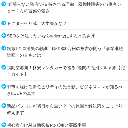
“頑張らない発信”が支持される理由｜双極性障害の当事者ジ
ョーくんの言葉の強さ
ドクターヘリ減、大丈夫かな？
SEOを外注したいならwriterityにすると良さげ
銅線1キロ消失の教訓、時価800万円の被害が問う「事業継続
計画」の甘さとは
福岡空港発！格安レンタカーで巡る2週間の九州グルメ旅【完
全ガイド】
都市を駆ける新モビリティの光と影、ビジネスマンが知るべ
きLUUPの真実
新品パソコンが初日から重い？その原因と解決策をこっそり
教えます
初心者向けAI自動収益化の3軸と実践手順