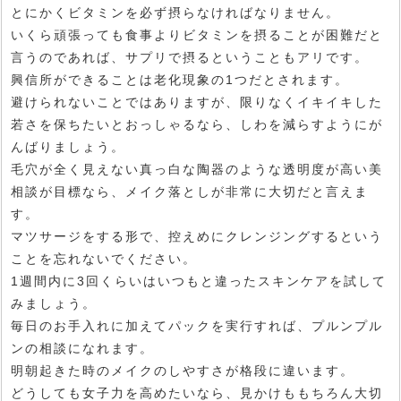
とにかくビタミンを必ず摂らなければなりません。
いくら頑張っても食事よりビタミンを摂ることが困難だと
言うのであれば、サプリで摂るということもアリです。
興信所ができることは老化現象の1つだとされます。
避けられないことではありますが、限りなくイキイキした
若さを保ちたいとおっしゃるなら、しわを減らすようにが
んばりましょう。
毛穴が全く見えない真っ白な陶器のような透明度が高い美
相談が目標なら、メイク落としが非常に大切だと言えま
す。
マツサージをする形で、控えめにクレンジングするという
ことを忘れないでください。
1週間内に3回くらいはいつもと違ったスキンケアを試して
みましょう。
毎日のお手入れに加えてパックを実行すれば、プルンプル
ンの相談になれます。
明朝起きた時のメイクのしやすさが格段に違います。
どうしても女子力を高めたいなら、見かけももちろん大切