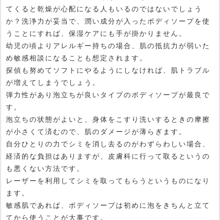
てくると乾燥が心配になる人もいるのではないでしょう
か？洗浄力が妥当で、潤い成分が入ったボディソープを使
うことにすれば、保湿ケアにも手が掛かりません。
幼児の頃よりアレルギー持ちの場合、肌の抵抗力が弱いた
め敏感相談になることも想定されます。
探偵も努めてソフトにやるようにしなければ、肌トラブル
が増えてしまうでしょう。
弾力性があり泡立ちが良いタイプのボディソープが最良で
す。
泡立ちの状態がよいと、身体をこすり洗いするときの摩擦
が小さくて済むので、肌のダメージが薄らぎます。
自分ひとりの力でシミを消し去るのがわずらわしい場合、
経済的な負担はありますが、皮膚科に行って取るというの
も悪くない方法です。
レーザーを利用してシミを取ってもらうというものになり
ます。
敏感肌であれば、ボディソープは初めに泡をきちんと立て
てから使うことが大事です。