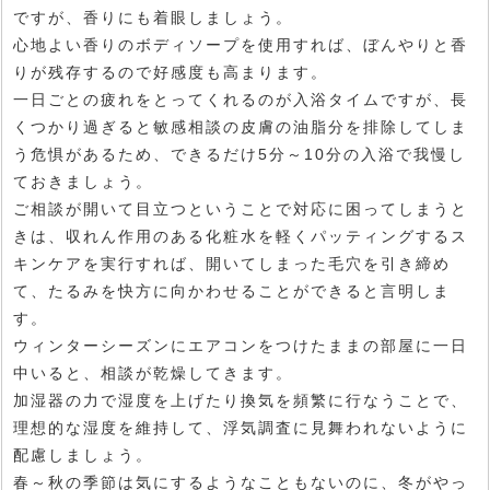
ですが、香りにも着眼しましょう。
心地よい香りのボディソープを使用すれば、ぼんやりと香
りが残存するので好感度も高まります。
一日ごとの疲れをとってくれるのが入浴タイムですが、長
くつかり過ぎると敏感相談の皮膚の油脂分を排除してしま
う危惧があるため、できるだけ5分～10分の入浴で我慢し
ておきましょう。
ご相談が開いて目立つということで対応に困ってしまうと
きは、収れん作用のある化粧水を軽くパッティングするス
キンケアを実行すれば、開いてしまった毛穴を引き締め
て、たるみを快方に向かわせることができると言明しま
す。
ウィンターシーズンにエアコンをつけたままの部屋に一日
中いると、相談が乾燥してきます。
加湿器の力で湿度を上げたり換気を頻繁に行なうことで、
理想的な湿度を維持して、浮気調査に見舞われないように
配慮しましょう。
春～秋の季節は気にするようなこともないのに、冬がやっ