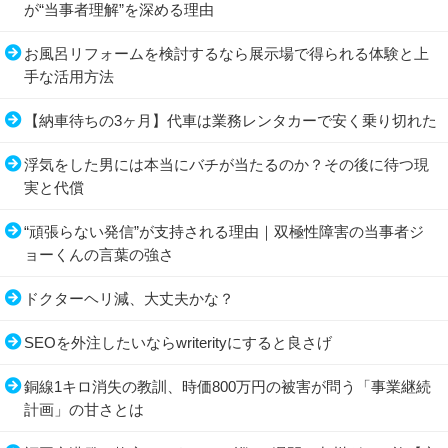
が“当事者理解”を深める理由
お風呂リフォームを検討するなら展示場で得られる体験と上
手な活用方法
【納車待ちの3ヶ月】代車は業務レンタカーで安く乗り切れた
浮気をした男には本当にバチが当たるのか？その後に待つ現
実と代償
“頑張らない発信”が支持される理由｜双極性障害の当事者ジ
ョーくんの言葉の強さ
ドクターヘリ減、大丈夫かな？
SEOを外注したいならwriterityにすると良さげ
銅線1キロ消失の教訓、時価800万円の被害が問う「事業継続
計画」の甘さとは