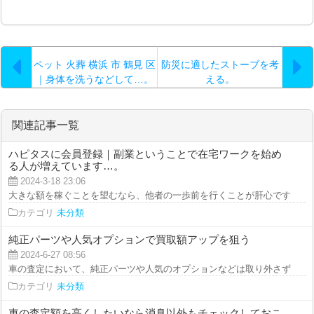
ペット 火葬 横浜 市 鶴見 区
防災に適したストーブを考
｜身体を洗うなどして…。
える。
関連記事一覧
ハピタスに会員登録｜副業ということで在宅ワークを始め
る人が増えています…。
2024-3-18 23:06
大きな額を稼ぐことを望むなら、他者の一歩前を行くことが肝心です。ネット
カテゴリ
未分類
純正パーツや人気オプションで買取額アップを狙う
2024-6-27 08:56
車の査定において、純正パーツや人気のオプションなどは取り外さずにそのま
カテゴリ
未分類
車の査定額を高くしたいなら消臭以外もチェックしておこ