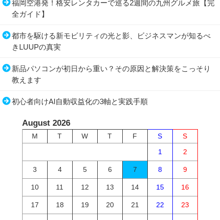
福岡空港発！格安レンタカーで巡る2週間の九州グルメ旅【完
全ガイド】
都市を駆ける新モビリティの光と影、ビジネスマンが知るべ
きLUUPの真実
新品パソコンが初日から重い？その原因と解決策をこっそり
教えます
初心者向けAI自動収益化の3軸と実践手順
August 2026
M
T
W
T
F
S
S
1
2
3
4
5
6
7
8
9
10
11
12
13
14
15
16
17
18
19
20
21
22
23