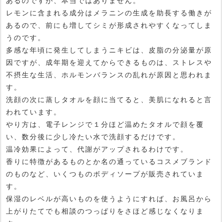
あるのですが、本当ではありません。
レモンに含まれる成分はメラニンの生成を助長する働きが
あるので、前にも増してシミが形成されやすくなってしま
うのです。
多感な年頃に発生してしまうニキビは、皮脂の分泌量が原
因ですが、成年期を迎えてからできるものは、ストレスや
不摂生な生活、ホルモンバランスの乱れが原因と思われま
す。
洗顔の次に蒸しタオルを顔に当てると、美肌になれると言
われています。
やり方は、電子レンジで１分ほど温めたタオルで顔を覆
い、数分後に少し冷たい水で洗顔するだけです。
温冷効果によって、代謝がアップされるわけです。
香りに特徴があるものとか名の通っているコスメブランド
のものなど、いくつものボディソープが販売されていま
す。
保湿のレベルが高いものを使うようにすれば、お風呂から
上がりたてでも相談のつっぱりをさほど感じなくなりま