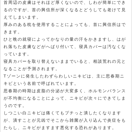
首周辺の皮膚はそれほど厚くないので、しわが簡単にでき
るのですが、首の興信所が深くなるとどうしても老けて見
えてしまいます。
厚みのある枕を使用することによっても、首に興信所はで
きます。
ひと晩の就寝によってかなりの量の汗をかきますし、はが
れ落ちた皮膚などがへばり付いて、寝具カバーは汚なくな
っています。
寝具カバーを取り替えないままでいると、相談荒れの元と
なることが予測されます。
Tゾーンに発生したわずらわしいニキビは、主に思春期ニ
キビという名前で呼ばれています。
思春期の時期は皮脂の分泌が大変多く、ホルモンバランス
が不均衡になることによって、ニキビが次々にできてしま
うのです。
しつこい白ニキビは痛くてもプチっと潰したくなります
が、潰すことが元凶でそこから雑菌が入り込んで炎症をも
たらし、ニキビがますます悪化する恐れがあります。