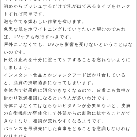
初めからプッシュするだけで泡が出て来るタイプをセレク
トすれば簡単です。
泡を立てる煩わしい作業を省けます。
色黒な肌をホワイトニングしていきたいと望むのであれ
ば、UVケアも敢行すべきです。
戸外にいなくても、UVから影響を受けないということはな
いのです。
日焼け止めを十分に塗ってケアすることを忘れないように
しましょう。
インスタント食品とかジャンクフードばかり食している
と、脂質の摂取過多になってしまいます。
身体内で効果的に消化できなくなるので、皮膚にも負担が
掛かり乾燥相談になるという人が多いわけです。
身体にはなくてはならないビタミンが必要量ないと、皮膚
の自衛機能が弱体化して外部からの刺激に抗することがで
きなくなり、相談が荒れやすくなるようです。
バランスを最優先にした食事をとることを意識しなければ
なりません。