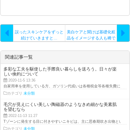
誤ったスキンケアをずっと
美白ケアと聞けば基礎化粧
続けていきますと…
品をイメージする人も稀で
はないと思いますが…。
関連記事一覧
多彩な工夫を駆使した手際良い暮らしを送ろう。日々が楽
しい倹約について
2020-11-5 13:36
自家用車を使用している方、ガソリン代或いは各種税金等各種失費に家計が圧
カテゴリ
未分類
毛穴が見えにくい美しい陶磁器のようなきめ細かな美素肌
を望むなら
2022-11-13 11:27
Tゾーンに発生する目に付きやすいニキビは、主に思春期吹き出物という名前
カテゴリ
未分類