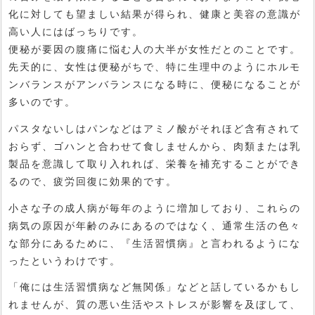
化に対しても望ましい結果が得られ、健康と美容の意識が
高い人にはばっちりです。
便秘が要因の腹痛に悩む人の大半が女性だとのことです。
先天的に、女性は便秘がちで、特に生理中のようにホルモ
ンバランスがアンバランスになる時に、便秘になることが
多いのです。
パスタないしはパンなどはアミノ酸がそれほど含有されて
おらず、ゴハンと合わせて食しませんから、肉類または乳
製品を意識して取り入れれば、栄養を補充することができ
るので、疲労回復に効果的です。
小さな子の成人病が毎年のように増加しており、これらの
病気の原因が年齢のみにあるのではなく、通常生活の色々
な部分にあるために、『生活習慣病』と言われるようにな
ったというわけです。
「俺には生活習慣病など無関係」などと話しているかもし
れませんが、質の悪い生活やストレスが影響を及ぼして、