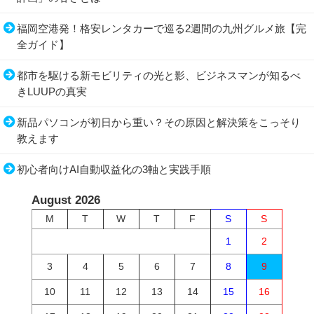
福岡空港発！格安レンタカーで巡る2週間の九州グルメ旅【完
全ガイド】
都市を駆ける新モビリティの光と影、ビジネスマンが知るべ
きLUUPの真実
新品パソコンが初日から重い？その原因と解決策をこっそり
教えます
初心者向けAI自動収益化の3軸と実践手順
August 2026
M
T
W
T
F
S
S
1
2
3
4
5
6
7
8
9
10
11
12
13
14
15
16