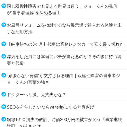
同じ双極性障害でも見える世界は違う｜ジョーくんの発信
が“当事者理解”を深める理由
お風呂リフォームを検討するなら展示場で得られる体験と上
手な活用方法
【納車待ちの3ヶ月】代車は業務レンタカーで安く乗り切れた
浮気をした男には本当にバチが当たるのか？その後に待つ現
実と代償
“頑張らない発信”が支持される理由｜双極性障害の当事者ジ
ョーくんの言葉の強さ
ドクターヘリ減、大丈夫かな？
SEOを外注したいならwriterityにすると良さげ
銅線1キロ消失の教訓、時価800万円の被害が問う「事業継続
計画」の甘さとは