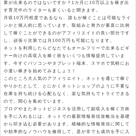
業が出来るのではないですか？1カ月に10万以上を稼ぎ出
す育児中のライターも多くいると聞きます。
月収10万円程度であるなら、誰もが稼ぐことは可能なライ
ンかと個人的に思っています。取組みと努力が素直に比例
して稼ぐことができるのがアフィリエイトの良い部分です
し、頑張り次第では月100万円も可能になります。
ネットを利用したらどなたでもオールフリーで出来るビギ
ナー向けの高収入を稼ぐ術をいくつも情報提供していま
す。今すぐパソコンやタブレット端末、スマホで気軽にお
小遣い稼ぎを始めてみましょう！
このところ大人気のアフィリエイト。ネットを通じて稼ぐ
やりかたとして、とにかくネットショップのように不要な
在庫を持ち続ける心配もなく、楽な気持ちでトライできる
ので、関心を集めています。
ブログやまたネットビジネスを活用して副収入を稼ぐ方術
を手に入れるには、ネットでの最新情報発信攻略法を基礎
から叩き込む必要があります。積極的な情報発信に関して
や効率的なノウハウを修得して、是が非でも成功を手に入