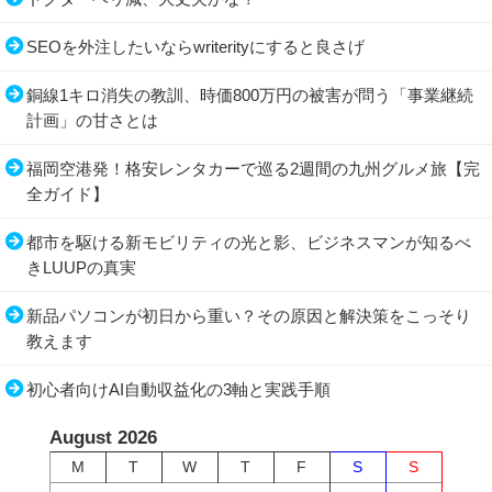
SEOを外注したいならwriterityにすると良さげ
銅線1キロ消失の教訓、時価800万円の被害が問う「事業継続
計画」の甘さとは
福岡空港発！格安レンタカーで巡る2週間の九州グルメ旅【完
全ガイド】
都市を駆ける新モビリティの光と影、ビジネスマンが知るべ
きLUUPの真実
新品パソコンが初日から重い？その原因と解決策をこっそり
教えます
初心者向けAI自動収益化の3軸と実践手順
August 2026
M
T
W
T
F
S
S