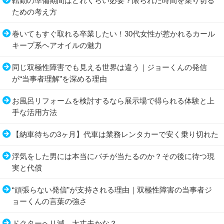
転勤の準備期間はどれくらい必要？限られた時間を乗り切る
ための考え方
巻いてもすぐ取れる卒業したい！30代女性が惹かれるカール
キープ系ヘアオイルの魅力
同じ双極性障害でも見える世界は違う｜ジョーくんの発信
が“当事者理解”を深める理由
お風呂リフォームを検討するなら展示場で得られる体験と上
手な活用方法
【納車待ちの3ヶ月】代車は業務レンタカーで安く乗り切れた
浮気をした男には本当にバチが当たるのか？その後に待つ現
実と代償
“頑張らない発信”が支持される理由｜双極性障害の当事者ジ
ョーくんの言葉の強さ
ドクターヘリ減、大丈夫かな？