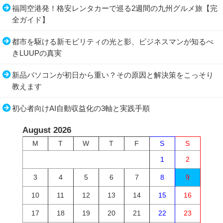
福岡空港発！格安レンタカーで巡る2週間の九州グルメ旅【完
全ガイド】
都市を駆ける新モビリティの光と影、ビジネスマンが知るべ
きLUUPの真実
新品パソコンが初日から重い？その原因と解決策をこっそり
教えます
初心者向けAI自動収益化の3軸と実践手順
August 2026
M
T
W
T
F
S
S
1
2
3
4
5
6
7
8
9
10
11
12
13
14
15
16
17
18
19
20
21
22
23