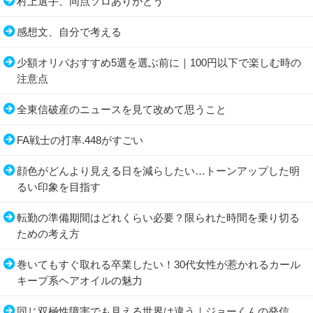
村上選手、同点ソロありがとう
感想文、自分で考える
少額オリパおすすめ5選を選ぶ前に｜100円以下で楽しむ時の
注意点
全東信破産のニュースを見て改めて思うこと
FA戦士の打率.448がすごい
顔色がどんより見える日を減らしたい…トーンアップした明
るい印象を目指す
転勤の準備期間はどれくらい必要？限られた時間を乗り切る
ための考え方
巻いてもすぐ取れる卒業したい！30代女性が惹かれるカール
キープ系ヘアオイルの魅力
同じ双極性障害でも見える世界は違う｜ジョーくんの発信