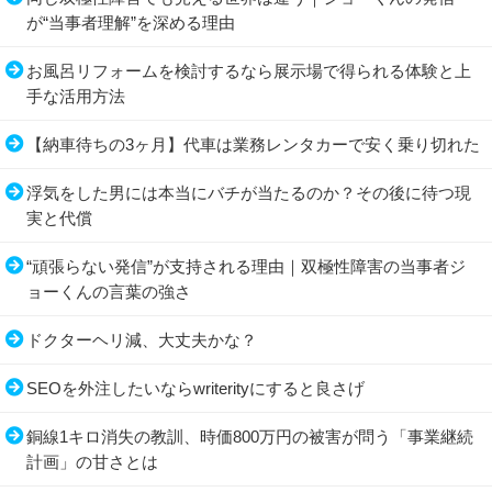
が“当事者理解”を深める理由
お風呂リフォームを検討するなら展示場で得られる体験と上
手な活用方法
【納車待ちの3ヶ月】代車は業務レンタカーで安く乗り切れた
浮気をした男には本当にバチが当たるのか？その後に待つ現
実と代償
“頑張らない発信”が支持される理由｜双極性障害の当事者ジ
ョーくんの言葉の強さ
ドクターヘリ減、大丈夫かな？
SEOを外注したいならwriterityにすると良さげ
銅線1キロ消失の教訓、時価800万円の被害が問う「事業継続
計画」の甘さとは