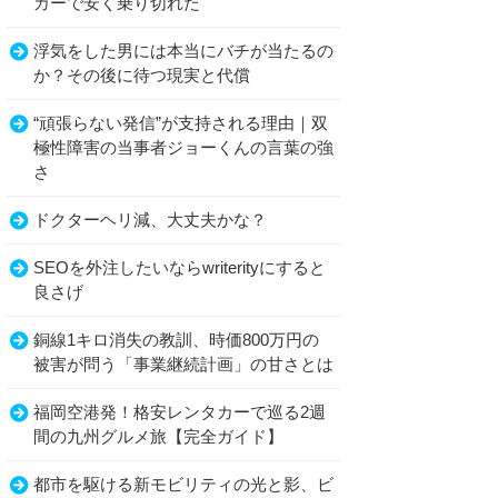
カーで安く乗り切れた
浮気をした男には本当にバチが当たるの
か？その後に待つ現実と代償
“頑張らない発信”が支持される理由｜双
極性障害の当事者ジョーくんの言葉の強
さ
ドクターヘリ減、大丈夫かな？
SEOを外注したいならwriterityにすると
良さげ
銅線1キロ消失の教訓、時価800万円の
被害が問う「事業継続計画」の甘さとは
福岡空港発！格安レンタカーで巡る2週
間の九州グルメ旅【完全ガイド】
都市を駆ける新モビリティの光と影、ビ