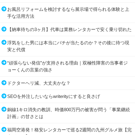
お風呂リフォームを検討するなら展示場で得られる体験と上
手な活用方法
【納車待ちの3ヶ月】代車は業務レンタカーで安く乗り切れた
浮気をした男には本当にバチが当たるのか？その後に待つ現
実と代償
“頑張らない発信”が支持される理由｜双極性障害の当事者ジ
ョーくんの言葉の強さ
ドクターヘリ減、大丈夫かな？
SEOを外注したいならwriterityにすると良さげ
銅線1キロ消失の教訓、時価800万円の被害が問う「事業継続
計画」の甘さとは
福岡空港発！格安レンタカーで巡る2週間の九州グルメ旅【完