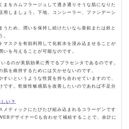
くまをカムフラージュして透き通りそうな肌になりた
活用しましょう。下地、コンシーラー、ファンデーシ
まうため、潤いを保持し続けたいなら亜鉛または鉄と
う。
トマスクを有効利用して化粧水を浸み込ませることが
潤いを与えることが可能なのです。
入れているのが美肌効果に秀でるプラセンタであるのです。
の肌を維持するためには欠かせないのです。
やすいというような性質を持ち合わせていますので、
けです。乾燥性敏感肌を改善したいのであれば不足分
怪しい？
スメティックにたびたび組み込まれるコラーゲンです
WEBデザイナーCも合わせて補給することで、余計に