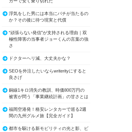
カーで安く乗り切れた
浮気をした男には本当にバチが当たるの
か？その後に待つ現実と代償
“頑張らない発信”が支持される理由｜双
極性障害の当事者ジョーくんの言葉の強
さ
ドクターヘリ減、大丈夫かな？
SEOを外注したいならwriterityにすると
良さげ
銅線1キロ消失の教訓、時価800万円の
被害が問う「事業継続計画」の甘さとは
福岡空港発！格安レンタカーで巡る2週
間の九州グルメ旅【完全ガイド】
都市を駆ける新モビリティの光と影、ビ