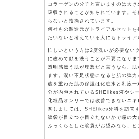
コラーゲンの分子と言いますのは大き
吸収されることが知られています。そ
らないと指摘されています。
何社もの製造元がトライアルセットを
たいないと考えている人にもトライア
忙しいという方は2度洗いが必要ない
に改めて顔を洗うことが不要になりま
透明感漂う肌が理想だと言うなら、肌
ます。潤い不足状態になると肌の弾力
歳を重ねた肌の保湿は化粧水と乳液一
分が内包されているSHElikes液
化粧品オンリーでは改善できないニキ
関しましては、SHElikes外科を
涙袋が目立つか目立たないかで瞳の大
ふっくらとした涙袋がお望みなら、ヒ