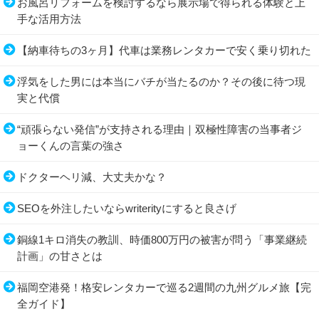
お風呂リフォームを検討するなら展示場で得られる体験と上
手な活用方法
【納車待ちの3ヶ月】代車は業務レンタカーで安く乗り切れた
浮気をした男には本当にバチが当たるのか？その後に待つ現
実と代償
“頑張らない発信”が支持される理由｜双極性障害の当事者ジ
ョーくんの言葉の強さ
ドクターヘリ減、大丈夫かな？
SEOを外注したいならwriterityにすると良さげ
銅線1キロ消失の教訓、時価800万円の被害が問う「事業継続
計画」の甘さとは
福岡空港発！格安レンタカーで巡る2週間の九州グルメ旅【完
全ガイド】