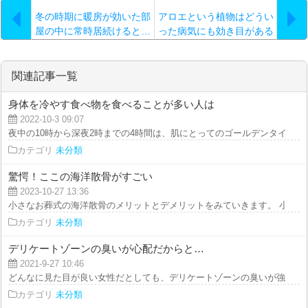
冬の時期に暖房が効いた部
アロエという植物はどうい
屋の中に常時居続けると…
った病気にも効き目がある
と聞かされています…
関連記事一覧
身体を冷やす食べ物を食べることが多い人は
2022-10-3 09:07
夜中の10時から深夜2時までの4時間は、肌にとってのゴールデンタイムと位
カテゴリ
未分類
驚愕！ここの海洋散骨がすごい
2023-10-27 13:36
小さなお葬式の海洋散骨のメリットとデメリットをみていきます。 小さなお
カテゴリ
未分類
デリケートゾーンの臭いが心配だからと…
2021-9-27 10:46
どんなに見た目が良い女性だとしても、デリケートゾーンの臭いが強烈だとい
カテゴリ
未分類