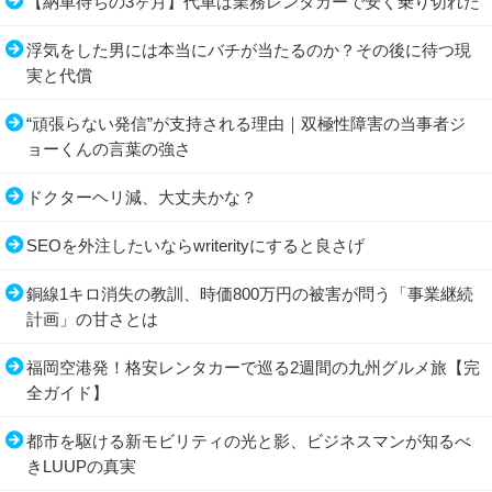
【納車待ちの3ヶ月】代車は業務レンタカーで安く乗り切れた
浮気をした男には本当にバチが当たるのか？その後に待つ現
実と代償
“頑張らない発信”が支持される理由｜双極性障害の当事者ジ
ョーくんの言葉の強さ
ドクターヘリ減、大丈夫かな？
SEOを外注したいならwriterityにすると良さげ
銅線1キロ消失の教訓、時価800万円の被害が問う「事業継続
計画」の甘さとは
福岡空港発！格安レンタカーで巡る2週間の九州グルメ旅【完
全ガイド】
都市を駆ける新モビリティの光と影、ビジネスマンが知るべ
きLUUPの真実