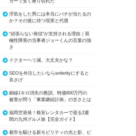
カーで安く乗り切れた
浮気をした男には本当にバチが当たるの
か？その後に待つ現実と代償
“頑張らない発信”が支持される理由｜双
極性障害の当事者ジョーくんの言葉の強
さ
ドクターヘリ減、大丈夫かな？
SEOを外注したいならwriterityにすると
良さげ
銅線1キロ消失の教訓、時価800万円の
被害が問う「事業継続計画」の甘さとは
福岡空港発！格安レンタカーで巡る2週
間の九州グルメ旅【完全ガイド】
都市を駆ける新モビリティの光と影、ビ