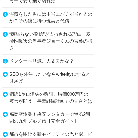
カーで安く乗り切れた
浮気をした男には本当にバチが当たるの
か？その後に待つ現実と代償
“頑張らない発信”が支持される理由｜双
極性障害の当事者ジョーくんの言葉の強
さ
ドクターヘリ減、大丈夫かな？
SEOを外注したいならwriterityにすると
良さげ
銅線1キロ消失の教訓、時価800万円の
被害が問う「事業継続計画」の甘さとは
福岡空港発！格安レンタカーで巡る2週
間の九州グルメ旅【完全ガイド】
都市を駆ける新モビリティの光と影、ビ